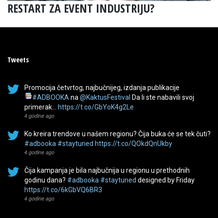
RESTART ZA EVENT INDUSTRIJU?
Tweets
Promocija četvrtog, najbučnijeg, izdanja publikacije
#ADBOOKA
na
@KaktusFestival
Da li ste nabavili svoj
primerak…
https://t.co/GbYoK4g2Le
4 godine ago
Ko kreira trendove u našem regionu? Čija buka će se tek čuti?
#adbooka
#staytuned
https://t.co/QOkdQnUkby
4 godine ago
Čija kampanja je bila najbučnija u regionu u prethodnih
godinu dana?
#adbooka
#staytuned
designed by Friday
https://t.co/6kGbVQ6BR3
4 godine ago