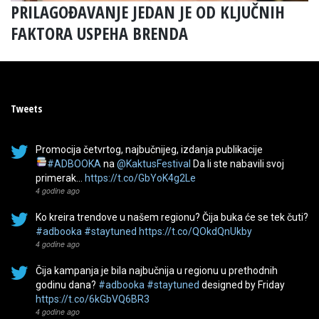
PRILAGOĐAVANJE JEDAN JE OD KLJUČNIH
FAKTORA USPEHA BRENDA
Tweets
Promocija četvrtog, najbučnijeg, izdanja publikacije
#ADBOOKA
na
@KaktusFestival
Da li ste nabavili svoj
primerak…
https://t.co/GbYoK4g2Le
4 godine ago
Ko kreira trendove u našem regionu? Čija buka će se tek čuti?
#adbooka
#staytuned
https://t.co/QOkdQnUkby
4 godine ago
Čija kampanja je bila najbučnija u regionu u prethodnih
godinu dana?
#adbooka
#staytuned
designed by Friday
https://t.co/6kGbVQ6BR3
4 godine ago