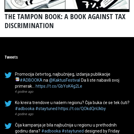
THE TAMPON BOOK: A BOOK AGAINST TAX
DISCRIMINATION
Tweets
Promocija četvrtog, najbučnijeg, izdanja publikacije
#ADBOOKA
na
@KaktusFestival
Da li ste nabavili svoj
primerak…
https://t.co/GbYoK4g2Le
4 godine ago
Ko kreira trendove u našem regionu? Čija buka će se tek čuti?
#adbooka
#staytuned
https://t.co/QOkdQnUkby
4 godine ago
Čija kampanja je bila najbučnija u regionu u prethodnih
godinu dana?
#adbooka
#staytuned
designed by Friday