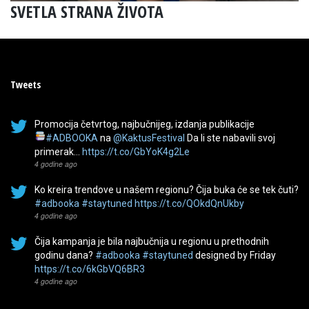
SVETLA STRANA ŽIVOTA
Tweets
Promocija četvrtog, najbučnijeg, izdanja publikacije
#ADBOOKA
na
@KaktusFestival
Da li ste nabavili svoj
primerak…
https://t.co/GbYoK4g2Le
4 godine ago
Ko kreira trendove u našem regionu? Čija buka će se tek čuti?
#adbooka
#staytuned
https://t.co/QOkdQnUkby
4 godine ago
Čija kampanja je bila najbučnija u regionu u prethodnih
godinu dana?
#adbooka
#staytuned
designed by Friday
https://t.co/6kGbVQ6BR3
4 godine ago