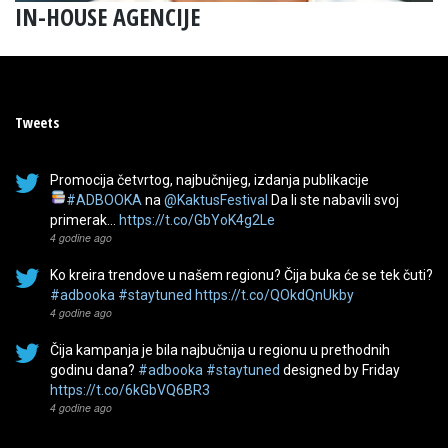
IN-HOUSE AGENCIJE
Tweets
Promocija četvrtog, najbučnijeg, izdanja publikacije
#ADBOOKA
na
@KaktusFestival
Da li ste nabavili svoj
primerak…
https://t.co/GbYoK4g2Le
4 godine ago
Ko kreira trendove u našem regionu? Čija buka će se tek čuti?
#adbooka
#staytuned
https://t.co/QOkdQnUkby
4 godine ago
Čija kampanja je bila najbučnija u regionu u prethodnih
godinu dana?
#adbooka
#staytuned
designed by Friday
https://t.co/6kGbVQ6BR3
4 godine ago