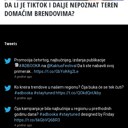
DA LI JE TIKTOK I DALJE NEPOZNAT TEREN
DOMAĆIM BRENDOVIMA?
Tweets
Promocija četvrtog, najbučnijeg, izdanja publikacije
#ADBOOKA
na
@KaktusFestival
Da li ste nabavili svoj
primerak…
https://t.co/GbYoK4g2Le
4 godine ago
Ko kreira trendove u našem regionu? Čija buka će se tek čuti?
#adbooka
#staytuned
https://t.co/QOkdQnUkby
4 godine ago
Čija kampanja je bila najbučnija u regionu u prethodnih
godinu dana?
#adbooka
#staytuned
designed by Friday
https://t.co/6kGbVQ6BR3
4 godine ago