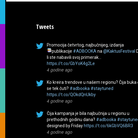
Tweets
Promocija četvrtog, najbučnijeg, izdanja
publikacije
#ADBOOKA
na
@KaktusFestival
li ste nabavili svoj primerak…
https://t.co/GbYoK4g2Le
4 godine ago
Ko kreira trendove u našem regionu? Čija buka
se tek čuti?
#adbooka
#staytuned
https://t.co/QOkdQnUkby
4 godine ago
Čija kampanja je bila najbučnija u regionu u
prethodnih godinu dana?
#adbooka
#staytune
designed by Friday
https://t.co/6kGbVQ6BR3
4 godine ago