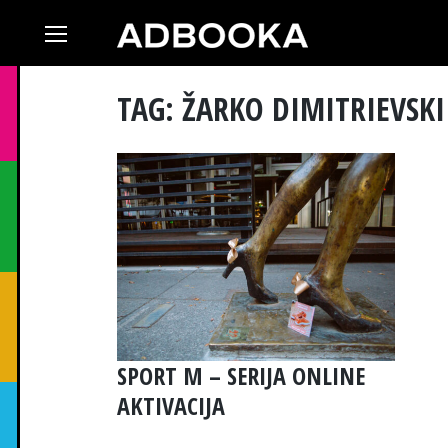
Skip
to
content
TAG: ŽARKO DIMITRIEVSKI
SPORT M – SERIJA ONLINE
AKTIVACIJA