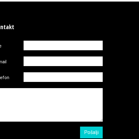
ntakt
e
mail
lefon