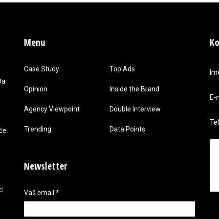
Menu
Ko
Case Study
Top Ads
Im
Da
Opinion
Inside the Brand
E-
Agency Viewpoint
Double Interview
Te
Trending
Data Points
 će
Newsletter
d
Vaš email
*