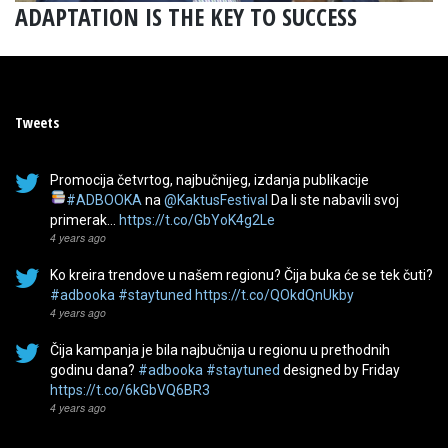
ADAPTATION IS THE KEY TO SUCCESS
Tweets
Promocija četvrtog, najbučnijeg, izdanja publikacije
#ADBOOKA
na
@KaktusFestival
Da li ste nabavili svoj
primerak…
https://t.co/GbYoK4g2Le
4 years ago
Ko kreira trendove u našem regionu? Čija buka će se tek čuti?
#adbooka
#staytuned
https://t.co/QOkdQnUkby
4 years ago
Čija kampanja je bila najbučnija u regionu u prethodnih
godinu dana?
#adbooka
#staytuned
designed by Friday
https://t.co/6kGbVQ6BR3
4 years ago