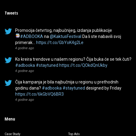
Tweets
Promocija četvrtog, najbučnijeg, izdanja publikacije
#ADBOOKA
na
@KaktusFestival
Da li ste nabavili svoj
primerak…
https://t.co/GbYoK4g2Le
4 godine ago
Ko kreira trendove u našem regionu? Čija buka će se tek čuti?
#adbooka
#staytuned
https://t.co/QOkdQnUkby
4 godine ago
Čija kampanja je bila najbučnija u regionu u prethodnih
godinu dana?
#adbooka
#staytuned
designed by Friday
https://t.co/6kGbVQ6BR3
4 godine ago
Menu
Case Study
Top Ads