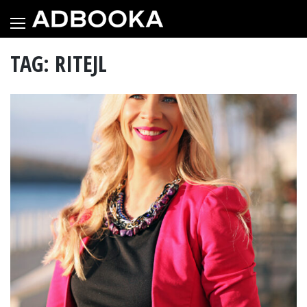
Skip
to
content
TAG: RITEJL