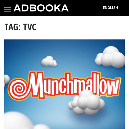
Skip
to
ENGLISH
content
TAG: TVC