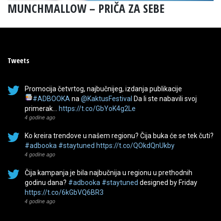
MUNCHMALLOW – PRIČA ZA SEBE
Tweets
Promocija četvrtog, najbučnijeg, izdanja publikacije
#ADBOOKA
na
@KaktusFestival
Da li ste nabavili svoj
primerak…
https://t.co/GbYoK4g2Le
4 godine ago
Ko kreira trendove u našem regionu? Čija buka će se tek čuti?
#adbooka
#staytuned
https://t.co/QOkdQnUkby
4 godine ago
Čija kampanja je bila najbučnija u regionu u prethodnih
godinu dana?
#adbooka
#staytuned
designed by Friday
https://t.co/6kGbVQ6BR3
4 godine ago