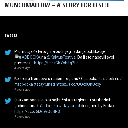
MUNCHMALLOW – A STORY FOR ITSELF
Tweets
Promocija četvrtog, najbučnijeg, izdanja publikacije
#ADBOOKA
na
@KaktusFestival
Da li ste nabavili svoj
primerak…
https://t.co/GbYoK4g2Le
4 years ago
Ko kreira trendove u našem regionu? Čija buka će se tek čuti?
#adbooka
#staytuned
https://t.co/QOkdQnUkby
4 years ago
Čija kampanja je bila najbučnija u regionu u prethodnih
godinu dana?
#adbooka
#staytuned
designed by Friday
https://t.co/6kGbVQ6BR3
4 years ago