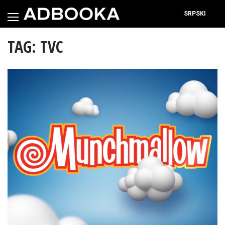
Skip
to
SRPSKI
content
TAG: TVC