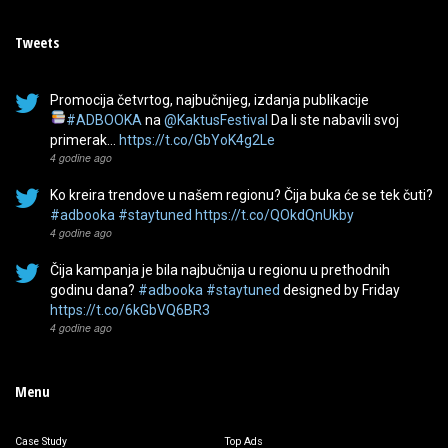
Tweets
Promocija četvrtog, najbučnijeg, izdanja publikacije
#ADBOOKA
na
@KaktusFestival
Da li ste nabavili svoj
primerak…
https://t.co/GbYoK4g2Le
4 godine ago
Ko kreira trendove u našem regionu? Čija buka će se tek čuti?
#adbooka
#staytuned
https://t.co/QOkdQnUkby
4 godine ago
Čija kampanja je bila najbučnija u regionu u prethodnih
godinu dana?
#adbooka
#staytuned
designed by Friday
https://t.co/6kGbVQ6BR3
4 godine ago
Menu
Case Study
Top Ads