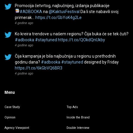
Promocija četvrtog, najbučnijeg, izdanja publikacije
#ADBOOKA
na
@KaktusFestival
Da li ste nabavili svoj
primerak…
https://t.co/GbYoK4g2Le
4 godine ago
Ko kreira trendove u našem regionu? Čija buka će se tek čuti?
#adbooka
#staytuned
https://t.co/QOkdQnUkby
4 godine ago
Čija kampanja je bila najbučnija u regionu u prethodnih
godinu dana?
#adbooka
#staytuned
designed by Friday
https://t.co/6kGbVQ6BR3
4 godine ago
Menu
Case Study
Top Ads
Opinion
Inside the Brand
Agency Viewpoint
Double Interview