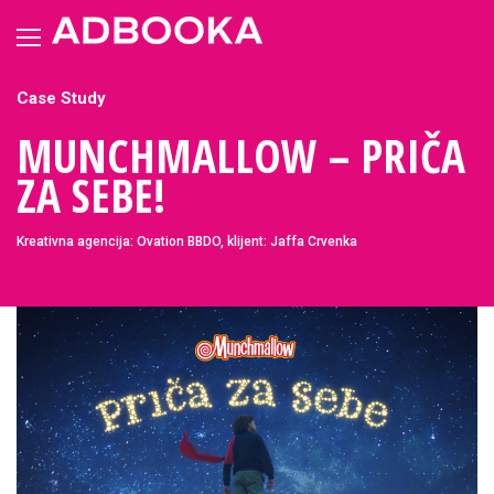
Skip
to
content
Case Study
MUNCHMALLOW – PRIČA
ZA SEBE!
Kreativna agencija: Ovation BBDO, klijent: Jaffa Crvenka