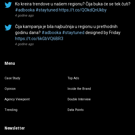
Ko kreira trendove u našem regionu? Čija buka će se tek čuti?
#adbooka
#staytuned
https://t.co/QOkdQnUkby
4 godine ago
Čija kampanja je bila najbučnija u regionu u prethodnih
godinu dana?
#adbooka
#staytuned
designed by Friday
https://t.co/6kGbVQ6BR3
4 godine ago
Menu
Case Study
Top Ads
Opinion
Inside the Brand
Agency Viewpoint
Double Interview
Trending
Data Points
Newsletter