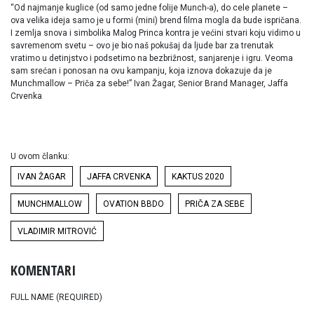
“Od najmanje kuglice (od samo jedne folije Munch-a), do cele planete –
ova velika ideja samo je u formi (mini) brend filma mogla da bude ispričana.
I zemlja snova i simbolika Malog Princa kontra je većini stvari koju vidimo u
savremenom svetu – ovo je bio naš pokušaj da ljude bar za trenutak
vratimo u detinjstvo i podsetimo na bezbrižnost, sanjarenje i igru. Veoma
sam srećan i ponosan na ovu kampanju, koja iznova dokazuje da je
Munchmallow – Priča za sebe!” Ivan Žagar, Senior Brand Manager, Jaffa
Crvenka
U ovom članku:
IVAN ŽAGAR
JAFFA CRVENKA
KAKTUS 2020
MUNCHMALLOW
OVATION BBDO
PRIČA ZA SEBE
VLADIMIR MITROVIĆ
KOMENTARI
FULL NAME (REQUIRED)