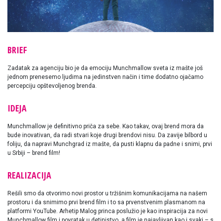
BRIEF
Zadatak za agenciju bio je da emociju Munchmallow sveta iz mašte još
jednom prenesemo ljudima na jedinstven način i time dodatno ojačamo
percepciju opštevoljenog brenda.
IDEJA
Munchmallow je definitivno priča za sebe. Kao takav, ovaj brend mora da
bude inovativan, da radi stvari koje drugi brendovi nisu. Da zavije bilbord u
foliju, da napravi Munchgrad iz mašte, da pusti klapnu da padne i snimi, prvi
u Srbiji – brend film!
REALIZACIJA
Rešili smo da otvorimo novi prostor u tržišnim komunikacijama na našem
prostoru i da snimimo prvi brend film i to sa prvenstvenim plasmanom na
platformi YouTube. Arhetip Malog princa poslužio je kao inspiracija za novi
Munchmallow film i povratak u detinjstvo, a film je najavljivan kao i svaki – s