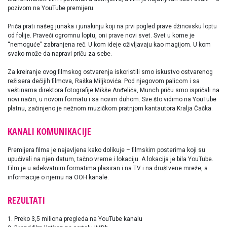
pozivom na YouTube premijeru.
Priča prati našeg junaka i junakinju koji na prvi pogled prave džinovsku loptu
od folije. Praveći ogromnu loptu, oni prave novi svet. Svet u kome je
“nemoguće” zabranjena reč. U kom ideje oživljavaju kao magijom. U kom
svako može da napravi priču za sebe.
Za kreiranje ovog filmskog ostvarenja iskoristili smo iskustvo ostvarenog
režisera dečijih filmova, Raška Miljkovića. Pod njegovom palicom i sa
veštinama direktora fotografije Mikše Anđelića, Munch priču smo ispričali na
novi način, u novom formatu i sa novim duhom. Sve što vidimo na YouTube
platnu, začinjeno je nežnom muzičkom pratnjom kantautora Kralja Čačka.
KANALI KOMUNIKACIJE
Premijera filma je najavljena kako dolikuje – filmskim posterima koji su
upućivali na njen datum, tačno vreme i lokaciju. A lokacija je bila YouTube.
Film je u adekvatnim formatima plasiran i na TV i na društvene mreže, a
informacije o njemu na OOH kanale.
REZULTATI
1. Preko 3,5 miliona pregleda na YouTube kanalu