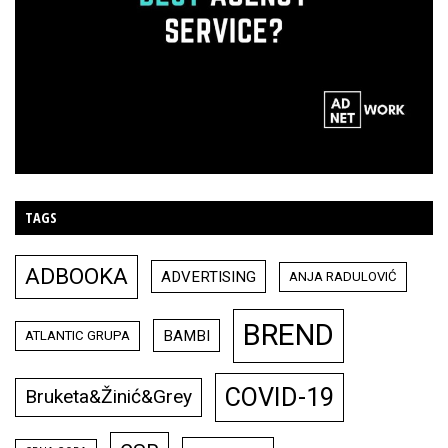
TAGS
ADBOOKA
ADVERTISING
ANJA RADULOVIĆ
BREND
BAMBI
ATLANTIC GRUPA
COVID-19
Bruketa&Žinić&Grey