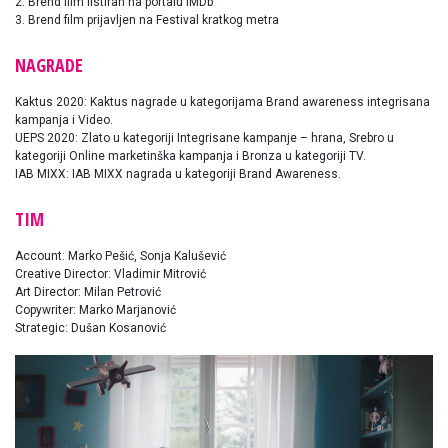
2. Brend film listiran na portalu IMDb
3. Brend film prijavljen na Festival kratkog metra
NAGRADE
Kaktus 2020: Kaktus nagrade u kategorijama Brand awareness integrisana
kampanja i Video.
UEPS 2020: Zlato u kategoriji Integrisane kampanje – hrana, Srebro u
kategoriji Online marketinška kampanja i Bronza u kategoriji TV.
IAB MIXX: IAB MIXX nagrada u kategoriji Brand Awareness.
TIM
Account: Marko Pešić, Sonja Kalušević
Creative Director: Vladimir Mitrović
Art Director: Milan Petrović
Copywriter: Marko Marjanović
Strategic: Dušan Kosanović