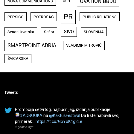
OVATION BBDO
NOVA COMMUNICATIONS
OOH
PR
PEPSICO
POTROŠAČ
PUBLIC RELATIONS
SIVO
Senor Hrvatska
Señor
SLOVENIJA
SMARTPOINT ADRIA
VLADIMIR MITROVIĆ
ŠVICARSKA
Tweets
Promocija četvrtog, najbučnijeg, izdanja publikacije
#ADBOOKA
na
@KaktusFestival
Da li ste nabavili svoj
primerak…
https://t.co/GbYoK4g2Le
4 godine ago