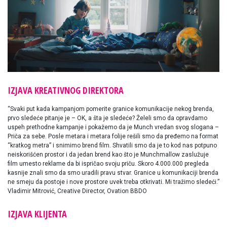
IZJAVA KREATIVNOG DIREKTORA
“Svaki put kada kampanjom pomerite granice komunikacije nekog brenda,
prvo sledeće pitanje je – OK, a šta je sledeće? Želeli smo da opravdamo
uspeh prethodne kampanje i pokažemo da je Munch vredan svog slogana –
Priča za sebe. Posle metara i metara folije rešili smo da pređemo na format
“kratkog metra” i snimimo brend film. Shvatili smo da je to kod nas potpuno
neiskorišćen prostor i da jedan brend kao što je Munchmallow zaslužuje
film umesto reklame da bi ispričao svoju priču. Skoro 4.000.000 pregleda
kasnije znali smo da smo uradili pravu stvar. Granice u komunikaciji brenda
ne smeju da postoje i nove prostore uvek treba otkrivati. Mi tražimo sledeći.”
Vladimir Mitrović, Creative Director, Ovation BBDO
IZJAVA KLIJENTA