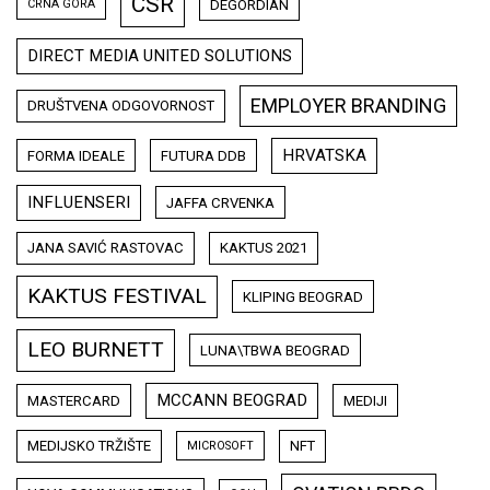
CSR
DEGORDIAN
CRNA GORA
DIRECT MEDIA UNITED SOLUTIONS
EMPLOYER BRANDING
DRUŠTVENA ODGOVORNOST
HRVATSKA
FORMA IDEALE
FUTURA DDB
INFLUENSERI
JAFFA CRVENKA
JANA SAVIĆ RASTOVAC
KAKTUS 2021
KAKTUS FESTIVAL
KLIPING BEOGRAD
LEO BURNETT
LUNA\TBWA BEOGRAD
MCCANN BEOGRAD
MASTERCARD
MEDIJI
MEDIJSKO TRŽIŠTE
NFT
MICROSOFT