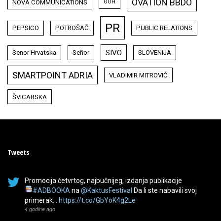
OVATION BBDO
NOVA COMMUNICATIONS
OOH
PR
PEPSICO
POTROŠAČ
PUBLIC RELATIONS
SIVO
Senor Hrvatska
Señor
SLOVENIJA
SMARTPOINT ADRIA
VLADIMIR MITROVIĆ
ŠVICARSKA
Tweets
Promocija četvrtog, najbučnijeg, izdanja publikacije
#ADBOOKA
na
@KaktusFestival
Da li ste nabavili svoj
primerak…
https://t.co/GbYoK4g2Le
4 godine ago