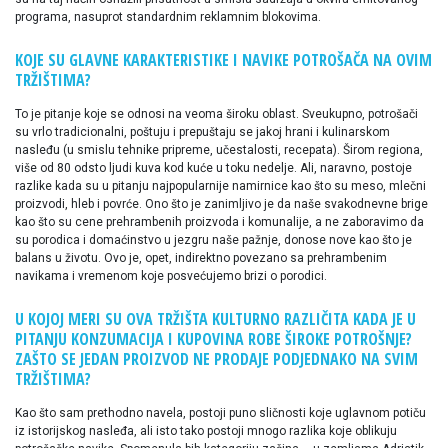
programa, nasuprot standardnim reklamnim blokovima.
KOJE SU GLAVNE KARAKTERISTIKE I NAVIKE POTROŠAČA NA OVIM
TRŽIŠTIMA?
To je pitanje koje se odnosi na veoma široku oblast. Sveukupno, potrošači
su vrlo tradicionalni, poštuju i prepuštaju se jakoj hrani i kulinarskom
nasleđu (u smislu tehnike pripreme, učestalosti, recepata). Širom regiona,
više od 80 odsto ljudi kuva kod kuće u toku nedelje. Ali, naravno, postoje
razlike kada su u pitanju najpopularnije namirnice kao što su meso, mlečni
proizvodi, hleb i povrće. Ono što je zanimljivo je da naše svakodnevne brige
kao što su cene prehrambenih proizvoda i komunalije, a ne zaboravimo da
su porodica i domaćinstvo u jezgru naše pažnje, donose nove kao što je
balans u životu. Ovo je, opet, indirektno povezano sa prehrambenim
navikama i vremenom koje posvećujemo brizi o porodici.
U KOJOJ MERI SU OVA TRŽIŠTA KULTURNO RAZLIČITA KADA JE U
PITANJU KONZUMACIJA I KUPOVINA ROBE ŠIROKE POTROŠNJE?
ZAŠTO SE JEDAN PROIZVOD NE PRODAJE PODJEDNAKO NA SVIM
TRŽIŠTIMA?
Kao što sam prethodno navela, postoji puno sličnosti koje uglavnom potiču
iz istorijskog nasleđa, ali isto tako postoji mnogo razlika koje oblikuju