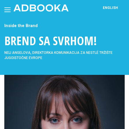
Skip
to
ENGLISH
content
Inside the Brand
BREND SA SVRHOM!
NELI ANGELOVA, DIREKTORKA KOMUNIKACIJA ZA NESTLÉ TRŽIŠTE
JUGOISTOČNE EVROPE