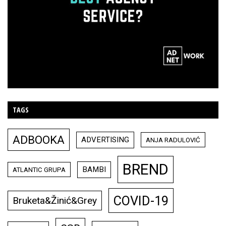
TAGS
ADBOOKA
ADVERTISING
ANJA RADULOVIĆ
BREND
BAMBI
ATLANTIC GRUPA
COVID-19
Bruketa&Žinić&Grey