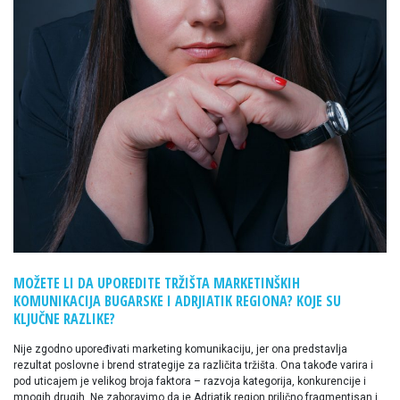
MOŽETE LI DA UPOREDITE TRŽIŠTA MARKETINŠKIH
KOMUNIKACIJA BUGARSKE I ADRJIATIK REGIONA? KOJE SU
KLJUČNE RAZLIKE?
Nije zgodno upoređivati marketing komunikaciju, jer ona predstavlja
rezultat poslovne i brend strategije za različita tržišta. Ona takođe varira i
pod uticajem je velikog broja faktora – razvoja kategorija, konkurencije i
mnogih drugih. Ne zaboravimo da je Adriatik region prilično fragmentisan i