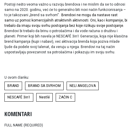
Postoji nešto veoma važno u razvoju brendova i ne mislim da se to odnosi
samo na 2020. godinu, već će to generalno biti novi način funkcionisanja –
to je takozvani „brend sa svrhom”.
Brendovi ne mogu da nastave rast
samo uz pomoć komercijalnih atraktivnih aktivnosti. Oni, kao i kompanije, bi
trebalo da imaju svoju svrhu postojanja bez koje rizikuju svoje postojanje.
Brendovi bi trebalo da brinu o potrošačima i da vode računa o društvu i
planeti. Primer koji bih navela je NESCAFÉ 3in1 Generacija, koja nije klasična
brend kampanja (kupi i nabavi), već aktivacija brenda koja poziva mlade
ljude da podele svoj talenat, da veruju u njega. Brendovi na taj način
uspostavljaju povezanost sa potrošačima i pokazuju im svoju svrhu.
U ovom članku:
BRAND
BRAND SA SVRHOM
NELI ANGELOVA
NESCAFÉ 3in1
Nestlé
ZAČIN C
KOMENTARI
FULL NAME (REQUIRED)