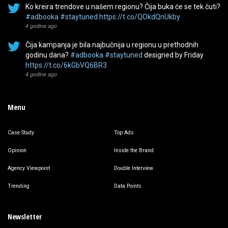
Ko kreira trendove u našem regionu? Čija buka će se tek čuti?
#adbooka
#staytuned
https://t.co/QOkdQnUkby
4 godine ago
Čija kampanja je bila najbučnija u regionu u prethodnih
godinu dana?
#adbooka
#staytuned
designed by Friday
https://t.co/6kGbVQ6BR3
4 godine ago
Menu
Case Study
Top Ads
Opinion
Inside the Brand
Agency Viewpoint
Double Interview
Trending
Data Points
Newsletter