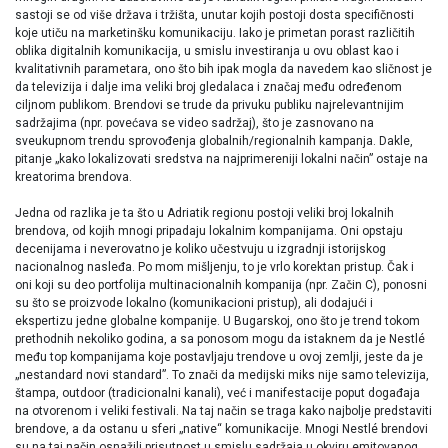
sastoji se od više država i tržišta, unutar kojih postoji dosta specifičnosti
koje utiču na marketinšku komunikaciju. Iako je primetan porast različitih
oblika digitalnih komunikacija, u smislu investiranja u ovu oblast kao i
kvalitativnih parametara, ono što bih ipak mogla da navedem kao sličnost je
da televizija i dalje ima veliki broj gledalaca i značaj među određenom
ciljnom publikom. Brendovi se trude da privuku publiku najrelevantnijim
sadržajima (npr. povećava se video sadržaj), što je zasnovano na
sveukupnom trendu sprovođenja globalnih/regionalnih kampanja. Dakle,
pitanje „kako lokalizovati sredstva na najprimereniji lokalni način” ostaje na
kreatorima brendova.
Jedna od razlika je ta što u Adriatik regionu postoji veliki broj lokalnih
brendova, od kojih mnogi pripadaju lokalnim kompanijama. Oni opstaju
decenijama i neverovatno je koliko učestvuju u izgradnji istorijskog
nacionalnog nasleđa. Po mom mišljenju, to je vrlo korektan pristup. Čak i
oni koji su deo portfolija multinacionalnih kompanija (npr. Začin C), ponosni
su što se proizvode lokalno (komunikacioni pristup), ali dodajući i
ekspertizu jedne globalne kompanije. U Bugarskoj, ono što je trend tokom
prethodnih nekoliko godina, a sa ponosom mogu da istaknem da je Nestlé
među top kompanijama koje postavljaju trendove u ovoj zemlji, jeste da je
„nestandard novi standard”. To znači da medijski miks nije samo televizija,
štampa, outdoor (tradicionalni kanali), već i manifestacije poput događaja
na otvorenom i veliki festivali. Na taj način se traga kako najbolje predstaviti
brendove, a da ostanu u sferi „native“ komunikacije. Mnogi Nestlé brendovi
su na taj način osnažili prisutnost u smislu sadržaja u okviru emitovanog