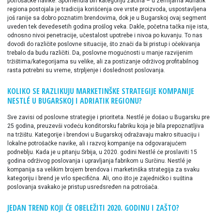
potrošačke navike. Spomenula bih kategoriju začina – u zemljama Adriatik
regiona postojala je tradicija korišćenja ove vrste proizvoda, uspostavljena
još ranije sa dobro poznatim brendovima, dok je u Bugarskoj ovaj segment
uveden tek devedesetih godina prošlog veka. Dakle, početna tačka nije ista,
odnosno nivoi penetracije, učestalost upotrebe i nivoa po kuvanju. To nas
dovodi do različite poslovne situacije, što znači da bi pristup i očekivanja
trebalo da budu različiti. Da, poslovne mogućnosti u manje razvijenim
tržištima/kategorijama su velike, ali za postizanje održivog profitabilnog
rasta potrebni su vreme, strpljenje i doslednost poslovanja.
KOLIKO SE RAZLIKUJU MARKETINŠKE STRATEGIJE KOMPANIJE
NESTLÉ U BUGARSKOJ I ADRIATIK REGIONU?
Sve zavisi od poslovne strategije i prioriteta. Nestlé je došao u Bugarsku pre
25 godina, preuzevši vodeću konditorsku fabriku koja je bila prepoznatljiva
na tržištu. Kategorije i brendovi u Bugarskoj odražavaju makro situaciju i
lokalne potrošačke navike, ali i razvoj kompanije na odgovarajućem
podneblju. Kada je u pitanju Srbija, u 2020. godini Nestlé će proslaviti 15
godina održivog poslovanja i upravljanja fabrikom u Surčinu. Nestlé je
kompanija sa velikim brojem brendova i marketinška strategija za svaku
kategoriju i brend je vrlo specifična. Ali, ono što je zajedničko i suština
poslovanja svakako je pristup usredsređen na potrošača.
JEDAN TREND KOJI ĆE OBELEŽITI 2020. GODINU I ZAŠTO?