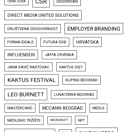
CSR
DEGORDIAN
CRNA GORA
DIRECT MEDIA UNITED SOLUTIONS
EMPLOYER BRANDING
DRUŠTVENA ODGOVORNOST
HRVATSKA
FORMA IDEALE
FUTURA DDB
INFLUENSERI
JAFFA CRVENKA
JANA SAVIĆ RASTOVAC
KAKTUS 2021
KAKTUS FESTIVAL
KLIPING BEOGRAD
LEO BURNETT
LUNA\TBWA BEOGRAD
MCCANN BEOGRAD
MASTERCARD
MEDIJI
MEDIJSKO TRŽIŠTE
NFT
MICROSOFT