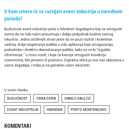
U kom smeru će se razvijati event industrija u narednom
periodu?
Budućnost event industrije jeste u hibridnim događajima koji će omogućiti
svima da na neki način prisustvuju i dobiju podjednak kvalitet samog
iskustva. Jedna od bitnijih stvari jeste da se pruži različit i kvalitetan
sadržaj. Bolje targetiranje publike u vidu aplikacija koje omogućavaju
podsetnike i direktno obaveštavanje publike, kako se ne bi “izgubile
informacije “ u moru novih, i koje će kasnije omogućiti konekciju
učesnicima, bilo privatno ili poslovno. Digitalna sfera je sve više uključena u
same događaje, i treba je na pametan način iskoristiti.
U ovom članku:
BUDUĆNOST
CRNA GORA
DANILO KALEZIĆ
EVENT INDUSTRIJA
HIBRIDNA
PORTO MONTENEGRO
KOMENTARI