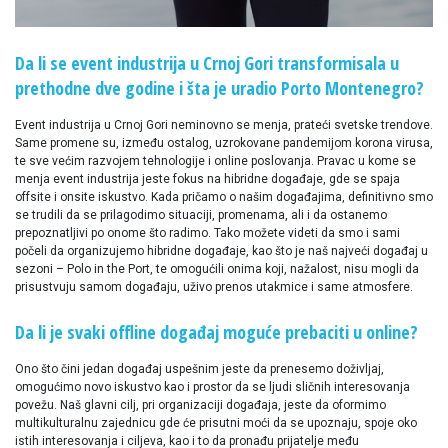
Da li se event industrija u Crnoj Gori transformisala u
prethodne dve godine i šta je uradio Porto Montenegro?
Event industrija u Crnoj Gori neminovno se menja, prateći svetske trendove.
Same promene su, između ostalog, uzrokovane pandemijom korona virusa,
te sve većim razvojem tehnologije i online poslovanja. Pravac u kome se
menja event industrija jeste fokus na hibridne događaje, gde se spaja
offsite i onsite iskustvo. Kada pričamo o našim događajima, definitivno smo
se trudili da se prilagodimo situaciji, promenama, ali i da ostanemo
prepoznatljivi po onome što radimo. Tako možete videti da smo i sami
počeli da organizujemo hibridne događaje, kao što je naš najveći događaj u
sezoni – Polo in the Port, te omogućili onima koji, nažalost, nisu mogli da
prisustvuju samom događaju, uživo prenos utakmice i same atmosfere.
Da li je svaki offline događaj moguće prebaciti u online?
Ono što čini jedan događaj uspešnim jeste da prenesemo doživljaj,
omogućimo novo iskustvo kao i prostor da se ljudi sličnih interesovanja
povežu. Naš glavni cilj, pri organizaciji događaja, jeste da oformimo
multikulturalnu zajednicu gde će prisutni moći da se upoznaju, spoje oko
istih interesovanja i ciljeva, kao i to da pronađu prijatelje među