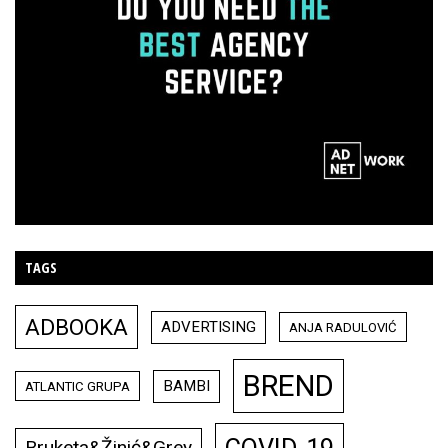
TAGS
ADBOOKA
ADVERTISING
ANJA RADULOVIĆ
BREND
BAMBI
ATLANTIC GRUPA
COVID-19
Bruketa&Žinić&Grey