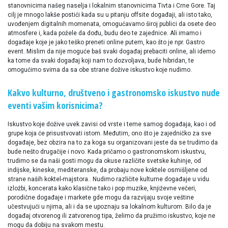
stanovnicima našeg naselja i lokalnim stanovnicima Tivta i Crne Gore. Taj
cilj je mnogo lakše postići kada su u pitanju offsite događaji, ali isto tako,
uvođenjem digitalnih momenata, omogućavamo široj publici da osete deo
atmosfere i, kada požele da dođu, budu deo te zajednice. Ali imamo i
događaje koje je jako teško preneti online putem, kao što je npr. Gastro
event. Mislim da nije moguće baš svaki događaj prebaciti online, ali idemo
ka tome da svaki događaj koji nam to dozvoljava, bude hibridan, te
omogućimo svima da sa obe strane dožive iskustvo koje nudimo.
Kakvo kulturno, društveno i gastronomsko iskustvo nude
eventi vašim korisnicima?
Iskustvo koje dožive uvek zavisi od vrste i teme samog događaja, kao i od
grupe koja će prisustvovati istom. Međutim, ono što je zajedničko za sve
događaje, bez obzira na to za koga su organizovani jeste da se trudimo da
bude nešto drugačije i novo. Kada pričamo o gastronomskom iskustvu,
trudimo se da naši gosti mogu da okuse različite svetske kuhinje, od
indijske, kineske, mediteranske, da probaju nove koktele osmišljene od
strane naših koktel-majstora.. Nudimo različite kulturne događaje u vidu
izložbi, koncerata kako klasične tako i pop muzike, književne večeri,
porodične događaje i markete gde mogu da razvijaju svoje veštine
učestvujući u njima, ali i da se upoznaju sa lokalnom kulturom. Bilo da je
događaj otvorenog ili zatvorenog tipa, želimo da pružimo iskustvo, koje ne
mogu da dobiju na svakom mestu.