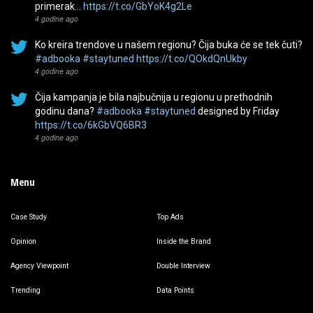
primerak…
https://t.co/GbYoK4g2Le
4 godine ago
Ko kreira trendove u našem regionu? Čija buka će se tek čuti?
#adbooka
#staytuned
https://t.co/QOkdQnUkby
4 godine ago
Čija kampanja je bila najbučnija u regionu u prethodnih
godinu dana?
#adbooka
#staytuned
designed by Friday
https://t.co/6kGbVQ6BR3
4 godine ago
Menu
Case Study
Top Ads
Opinion
Inside the Brand
Agency Viewpoint
Double Interview
Trending
Data Points