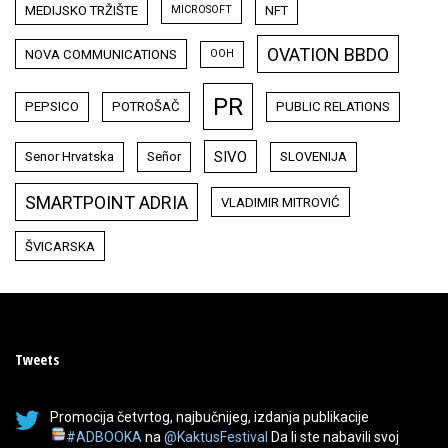
MEDIJSKO TRŽIŠTE
NFT
MICROSOFT
OVATION BBDO
NOVA COMMUNICATIONS
OOH
PR
PEPSICO
POTROŠAČ
PUBLIC RELATIONS
SIVO
Senor Hrvatska
Señor
SLOVENIJA
SMARTPOINT ADRIA
VLADIMIR MITROVIĆ
ŠVICARSKA
Tweets
Promocija četvrtog, najbučnijeg, izdanja publikacije
#ADBOOKA
na
@KaktusFestival
Da li ste nabavili svoj