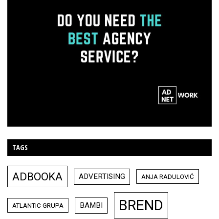
TAGS
ADBOOKA
ADVERTISING
ANJA RADULOVIĆ
BREND
BAMBI
ATLANTIC GRUPA