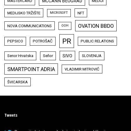
MCCANN BEOGRAD
MASTERCARD
MEDIJI
MEDIJSKO TRŽIŠTE
NFT
MICROSOFT
OVATION BBDO
NOVA COMMUNICATIONS
OOH
PR
PEPSICO
POTROŠAČ
PUBLIC RELATIONS
SIVO
Senor Hrvatska
Señor
SLOVENIJA
SMARTPOINT ADRIA
VLADIMIR MITROVIĆ
ŠVICARSKA
Tweets