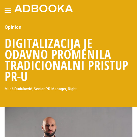
Skip
to
content
Opinion
DIGITALIZACIJA JE
ODAVNO PROMENILA
TRADICIONALNI PRISTUP
PR-U
Miloš Duduković, Senior PR Manager, Right