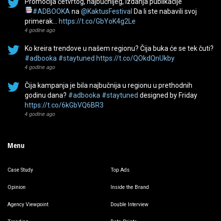
Promocija četvrtog, najbučnijeg, izdanja publikacije
#ADBOOKA
na
@KaktusFestival
Da li ste nabavili svoj
primerak…
https://t.co/GbYoK4g2Le
4 godine ago
Ko kreira trendove u našem regionu? Čija buka će se tek čuti?
#adbooka
#staytuned
https://t.co/QOkdQnUkby
4 godine ago
Čija kampanja je bila najbučnija u regionu u prethodnih
godinu dana?
#adbooka
#staytuned
designed by Friday
https://t.co/6kGbVQ6BR3
4 godine ago
Menu
Case Study
Top Ads
Opinion
Inside the Brand
Agency Viewpoint
Double Interview