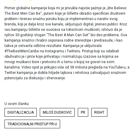
Primer globalne kampanje koja mi je privukla najviše pažnje je „We Believe:
The Best Men Can Be“, putem koje je Gillette obradio specifičan društveni
problem i kreirao snažnu poruku koju je implementirao u narativ svog
brenda, koji je dalje kroz sve kanale, uključujući digital, preneo publici. Kroz
ovu kampanju Gillette se suočava sa toksičnom muškosti, ističući da je
njihov 30-godišnji slogan “The Best A Man Can Get“ bio deo problema. Ova
kampanja snažno i hrabro osporava rodne stereotipe i predrasude, i kao
takva je ostvarila odlične rezultate. Kampanja je uključivala
#TheBestMenCanBe na Instagramu i Twitteru. Pristup koji su odabrali
obuhvatio je i priče koje prihvataju i normalizuju izazove sa kojima se
mnogi muškarci bore i pretvorio ih u temu o kojoj se govori na svim
kanalima. Video spot je prikupio više od 38 miliona pregleda na YouTube-u, a
Twitter kampanja je dobila hiljade lajkova i retvitova zahvaljujući snažnom
potencijalu za diskusiju i sherovanje.
U ovom članku:
DIGITALIZACIJA
MILOŠ DUDKOVIĆ
PR
RIGHT
TRADICIONALNI PRISTUP PR-U