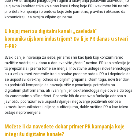
dobri PR stručnjaci prilagodljivi i agilni u obavljanju poslovnih aktivnosti, to
je glavna karakteristika koja nas krasi i zbog koje PR uvek mora biti na vrhu
prioriteta kompanija i brendova koje žele pametno, pravilno i efikasno da
komuniciraju sa svojim ciljnim grupama.
U kojoj meri su digitalni kanali „zavladali“
komunikacijskom industrijom? Da li je PR danas u stvari
E-PR?
Svaki dan je inovacija za sebe, jer smo i mi kao ljudi koji konzumiramo
različite sadržaje iz dana u dan sve više „žedni“ novina. PR kao profesija je
to prepoznala i prema tome se menja. Inovativne usluge i nove tehnologije
su u velikoj meri zamenile tradicionalne procese rada u PR-u i doprinele da
se uspostavi direktniji odnos sa ciljnim grupama. Osim toga, novi trendovi
su podstakli kompanije da saznaju više o ponašanju potrošača na
digitalnim platformama, ali i van njih, jer ipak tehnologija nije dovela do toga
da zanemarimo offline život. Podsetio bih da osnovna funkcija odnosa s
javnošću podrazumeva uspostavljanje i negovanje pozitivnih odnosa
između komunikatora i ciljnog auditorijuma, dakle suština PR-a kao takva
ostaje nepromenjena.
Možete li da navedete dobar primer PR kampanja koje
integrišu digitalne kanale?