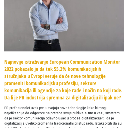
Najnovije istraživanje European Communication Monitor
2022 pokazalo je da tek 55,2% komunikacijskih
stručnjaka u Evropi veruje da će nove tehnologije
promeniti komunikacijsku profesiju, sektore
komunikacija ili agencije za koje rade i način na koji rade.
Da li je PR industrija spremna za digitalizaciju ili ipak ne?
PR profesionalci uvek prvi usvajaju nove tehnologije kako bi mogli
najefikasnije da odgovore na potrebe svoje publike. S tim u vezi, smatram
da je sektor komunikacija odavno ušao u proces digitalizacije tj. da je
digitalizacija uveliko promenila tradicionalni pristup radu. Istakao bih da su