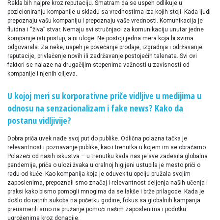
Rekla bih najpre kroz reputaciju. Smatram da se uspeh odlikuje u
pozicioniranju kompanije u skladu sa vrednostima iza kojih stoji. Kada ljudi
prepoznaju vašu kompaniju i prepoznaju vaše vrednosti. Komunikacija je
fluidna i “živa” stvar. Nemaju svi stručnjaci za komunikaciju unutar jedne
kompanije isti pristup, a ni uloge. Ne postoji jedna mera koja bi svima
odgovarala. Za neke, uspeh je povećanje prodaje, izgradnja i održavanje
reputacije, privlačenje novih ili zadržavanje postojećih talenata. Svi ovi
faktori se nalaze na drugačijim stepenima važnosti u zavisnosti od
kompanije i njenih ciljeva.
U kojoj meri su korporativne priče vidljive u medijima u
odnosu na senzacionalizam i fake news? Kako da
postanu vidljivije?
Dobra priča uvek nađe svoj put do publike. Odlična polazna tačka je
relevantnost i poznavanje publike, kao i trenutka u kojem im se obraćamo.
Polazeći od naših iskustva – u trenutku kada nas je sve zadesila globalna
pandemija, priča o ulozi žvaka u oralnoj higijeni ustupila je mesto priči o
radu od kuće. Kao kompanija koja je oduvek tu opciju pružala svojim
zaposlenima, prepoznali smo značaj i relevantnost deljenja naših učenja i
praksi kako bismo pomogli mnogima da se lakše i brže prilagode. Kada je
došlo do ratnih sukoba na početku godine, fokus sa globalnih kampanja
preusmerili smo na pružanje pomoći našim zaposlenima i podršku
ugroženima kroz donacije.