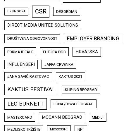
CSR
DEGORDIAN
CRNA GORA
DIRECT MEDIA UNITED SOLUTIONS
EMPLOYER BRANDING
DRUŠTVENA ODGOVORNOST
HRVATSKA
FORMA IDEALE
FUTURA DDB
INFLUENSERI
JAFFA CRVENKA
JANA SAVIĆ RASTOVAC
KAKTUS 2021
KAKTUS FESTIVAL
KLIPING BEOGRAD
LEO BURNETT
LUNA\TBWA BEOGRAD
MCCANN BEOGRAD
MASTERCARD
MEDIJI
MEDIJSKO TRŽIŠTE
NFT
MICROSOFT