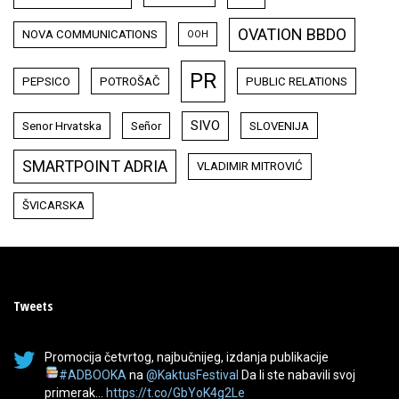
OVATION BBDO
NOVA COMMUNICATIONS
OOH
PR
PEPSICO
POTROŠAČ
PUBLIC RELATIONS
SIVO
Senor Hrvatska
Señor
SLOVENIJA
SMARTPOINT ADRIA
VLADIMIR MITROVIĆ
ŠVICARSKA
Tweets
Promocija četvrtog, najbučnijeg, izdanja publikacije
#ADBOOKA
na
@KaktusFestival
Da li ste nabavili svoj
primerak…
https://t.co/GbYoK4g2Le