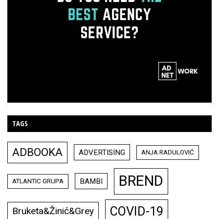
TAGS
ADBOOKA
ADVERTISING
ANJA RADULOVIĆ
BREND
BAMBI
ATLANTIC GRUPA
COVID-19
Bruketa&Žinić&Grey