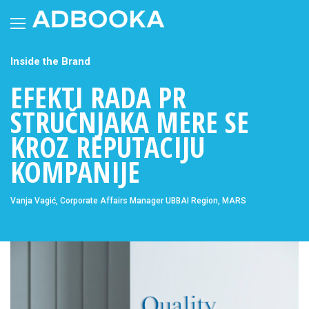
Skip
to
content
Inside the Brand
EFEKTI RADA PR
STRUČNJAKA MERE SE
KROZ REPUTACIJU
KOMPANIJE
Vanja Vagić, Corporate Affairs Manager UBBAI Region, MARS