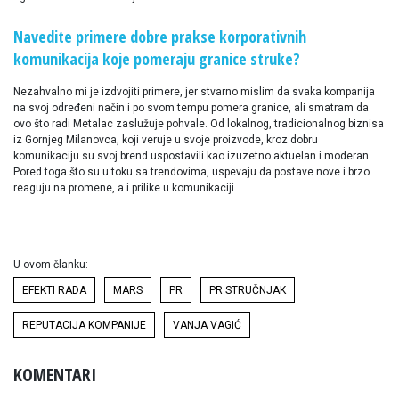
Navedite primere dobre prakse korporativnih
komunikacija koje pomeraju granice struke?
Nezahvalno mi je izdvojiti primere, jer stvarno mislim da svaka kompanija
na svoj određeni način i po svom tempu pomera granice, ali smatram da
ovo što radi Metalac zaslužuje pohvale. Od lokalnog, tradicionalnog biznisa
iz Gornjeg Milanovca, koji veruje u svoje proizvode, kroz dobru
komunikaciju su svoj brend uspostavili kao izuzetno aktuelan i moderan.
Pored toga što su u toku sa trendovima, uspevaju da postave nove i brzo
reaguju na promene, a i prilike u komunikaciji.
U ovom članku:
EFEKTI RADA
MARS
PR
PR STRUČNJAK
REPUTACIJA KOMPANIJE
VANJA VAGIĆ
KOMENTARI