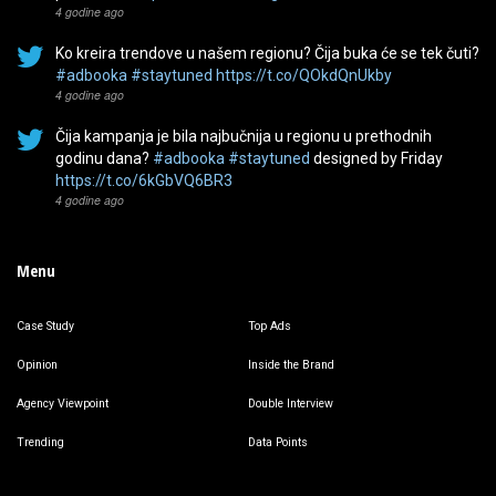
4 godine ago
Ko kreira trendove u našem regionu? Čija buka će se tek čuti?
#adbooka
#staytuned
https://t.co/QOkdQnUkby
4 godine ago
Čija kampanja je bila najbučnija u regionu u prethodnih
godinu dana?
#adbooka
#staytuned
designed by Friday
https://t.co/6kGbVQ6BR3
4 godine ago
Menu
Case Study
Top Ads
Opinion
Inside the Brand
Agency Viewpoint
Double Interview
Trending
Data Points