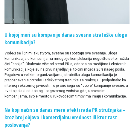
U kojoj meri su kompanije danas svesne strateške uloge
komunikacija?
Vodeći se ličnim iskustvom, svesne su i postaju sve svesnije. Uloga
komunikacija u kompanijama mnogo je kompleksnija nego što se to možda
čini “spolja”. Obuhvata više od brend PR-a, odnosa sa medijima i eksternih
komunikacija koje su na prvu najvidljivije, to čini možda 20% našeg posla.
Pogotovo u velikim organizacijama, strateška uloga komunikacija je
prepoznavanje potrebe i adekvatnog trenutka za reakciju – podjednako ka
internoj i eksternoj javnosti. To je ono čega su “dobre” kompanije svesne, a
sve to polazi od dobrog i odgovornog vođstva gde, u svesnim
kompanijama, svoje mesto u rukovodećim timovima imaju i komunikacije.
Na koji način se danas mere efekti rada PR stručnjaka –
kroz broj objava i komercijalnu vrednost ili kroz rast
poslovanja?