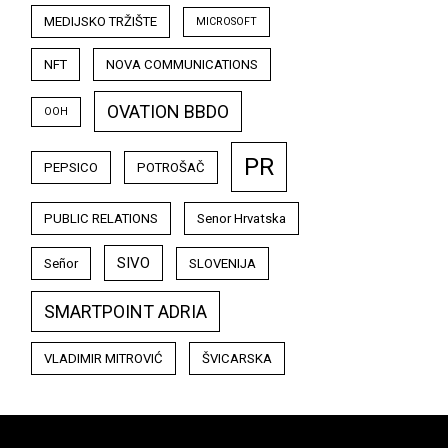
MEDIJSKO TRŽIŠTE
MICROSOFT
NFT
NOVA COMMUNICATIONS
OVATION BBDO
OOH
PR
PEPSICO
POTROŠAČ
PUBLIC RELATIONS
Senor Hrvatska
SIVO
Señor
SLOVENIJA
SMARTPOINT ADRIA
VLADIMIR MITROVIĆ
ŠVICARSKA