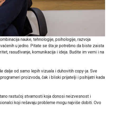
inacija nauke, tehnologije, psihologije, razvoja
hvaćenih u jedno. Pitate se šta je potrebno da biste zaista
gritet, rasuđivanje, komunikacija i ideja. Budite im verni i na
e dalje od samo lepih vizuala i duhovitih copy-ja. Sve
programeri proizvoda, čak i bliski prijatelji i psihijatri kada
tano rastućoj stvarnosti koja donosi neizvesnost i
esionalci koji rešavaju probleme mogu najviše dobiti. Ovo