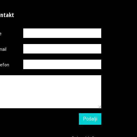
ntakt
e
mail
lefon