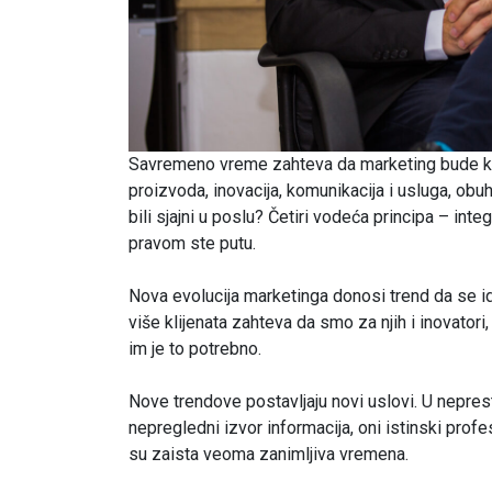
Savremeno vreme zahteva da marketing bude komb
proizvoda, inovacija, komunikacija i usluga, obu
bili sjajni u poslu? Četiri vodeća principa – inte
pravom ste putu.
Nova evolucija marketinga donosi trend da se id
više klijenata zahteva da smo za njih i inovatori, 
im je to potrebno.
Nove trendove postavljaju novi uslovi. U nepres
nepregledni izvor informacija, oni istinski prof
su zaista veoma zanimljiva vremena.