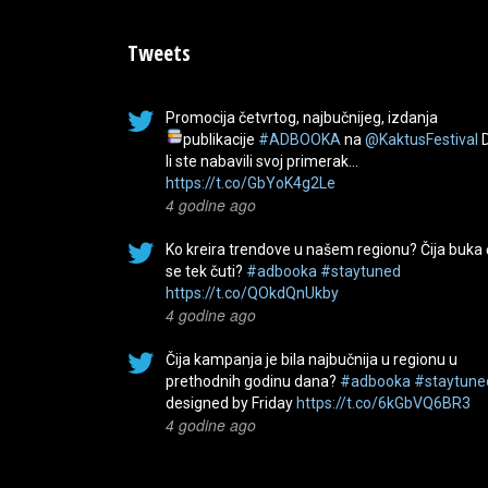
Tweets
Promocija četvrtog, najbučnijeg, izdanja
publikacije
#ADBOOKA
na
@KaktusFestival
li ste nabavili svoj primerak…
https://t.co/GbYoK4g2Le
4 godine ago
Ko kreira trendove u našem regionu? Čija buka
se tek čuti?
#adbooka
#staytuned
https://t.co/QOkdQnUkby
4 godine ago
Čija kampanja je bila najbučnija u regionu u
prethodnih godinu dana?
#adbooka
#staytune
designed by Friday
https://t.co/6kGbVQ6BR3
4 godine ago