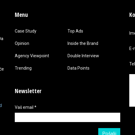
Menu
Ko
Case Study
Top Ads
Im
Da
Opinion
Inside the Brand
E-
Agency Viewpoint
Double Interview
Te
Trending
Data Points
 će
Newsletter
d
Vaš email
*