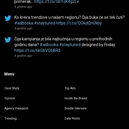
primerak…
https://t.co/GbYoK4g2Le
4 godine ago
Ko kreira trendove u našem regionu? Čija buka će se tek čuti?
#adbooka
#staytuned
https://t.co/QOkdQnUkby
4 godine ago
Čija kampanja je bila najbučnija u regionu u prethodnih
godinu dana?
#adbooka
#staytuned
designed by Friday
https://t.co/6kGbVQ6BR3
4 godine ago
Menu
Case Study
Top Ads
Opinion
Inside the Brand
Agency Viewpoint
Double Interview
Trending
Data Points