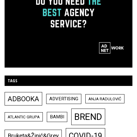
TAGS
ADBOOKA
ADVERTISING
ANJA RADULOVIĆ
BREND
BAMBI
ATLANTIC GRUPA
COVID-19
Bruketa&Žinić&Grey