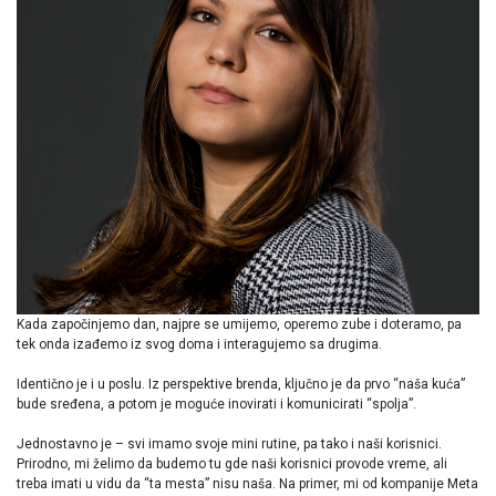
Kada započinjemo dan, najpre se umijemo, operemo zube i doteramo, pa
tek onda izađemo iz svog doma i interagujemo sa drugima.
Identično je i u poslu. Iz perspektive brenda, ključno je da prvo “naša kuća”
bude sređena, a potom je moguće inovirati i komunicirati “spolja”.
Jednostavno je – svi imamo svoje mini rutine, pa tako i naši korisnici.
Prirodno, mi želimo da budemo tu gde naši korisnici provode vreme, ali
treba imati u vidu da “ta mesta” nisu naša. Na primer, mi od kompanije Meta