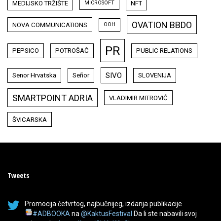
MEDIJSKO TRŽIŠTE
NFT
MICROSOFT
OVATION BBDO
NOVA COMMUNICATIONS
OOH
PR
PEPSICO
POTROŠAČ
PUBLIC RELATIONS
SIVO
Senor Hrvatska
Señor
SLOVENIJA
SMARTPOINT ADRIA
VLADIMIR MITROVIĆ
ŠVICARSKA
Tweets
Promocija četvrtog, najbučnijeg, izdanja publikacije
#ADBOOKA
na
@KaktusFestival
Da li ste nabavili svoj