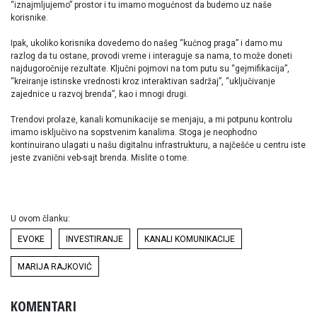
“iznajmljujemo” prostor i tu imamo mogućnost da budemo uz naše
korisnike.
Ipak, ukoliko korisnika dovedemo do našeg “kućnog praga” i damo mu
razlog da tu ostane, provodi vreme i interaguje sa nama, to može doneti
najdugoročnije rezultate. Ključni pojmovi na tom putu su “gejmifikacija”,
“kreiranje istinske vrednosti kroz interaktivan sadržaj”, “uključivanje
zajednice u razvoj brenda”, kao i mnogi drugi.
Trendovi prolaze, kanali komunikacije se menjaju, a mi potpunu kontrolu
imamo isključivo na sopstvenim kanalima. Stoga je neophodno
kontinuirano ulagati u našu digitalnu infrastrukturu, a najčešće u centru iste
jeste zvanični veb-sajt brenda. Mislite o tome.
U ovom članku:
EVOKE
INVESTIRANJE
KANALI KOMUNIKACIJE
MARIJA RAJKOVIĆ
KOMENTARI