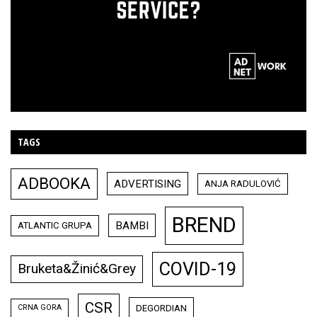
TAGS
ADBOOKA
ADVERTISING
ANJA RADULOVIĆ
BREND
BAMBI
ATLANTIC GRUPA
COVID-19
Bruketa&Žinić&Grey
CSR
DEGORDIAN
CRNA GORA