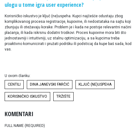
ulogu u tome igra user experience?
Korisničko iskustvo je ključ (ne)uspeha. Kupci najčešće odustaju zbog
komplikovanog procesa registracije, kupovine, ili nedostataka na sajtu koji
zbunjuju ili otežavaju korake. Problem je i kada ne postoje relevantni načini
plaćanja, ili kada iskrsnu dodatni troškovi. Proces kupovine mora biti što
jednostavniji i intuitivniji, uz stalnu optimizaciju, a sa kupcima treba
proaktivno komunicirati i pružati podršku ili podsticaj da kupe baš sada, kod
vas.
U ovom članku:
CENTILI
DINA JANEVSKI FARČIĆ
KLJUČ (NE)USPEHA
KORISNIČKO ISKUSTVO
TRŽIŠTE
KOMENTARI
FULL NAME (REQUIRED)