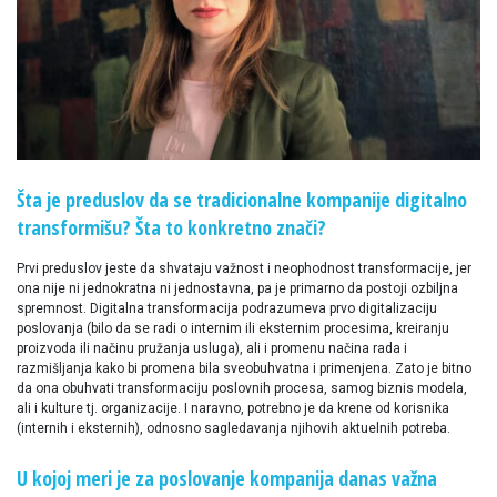
Šta je preduslov da se tradicionalne kompanije digitalno
transformišu? Šta to konkretno znači?
Prvi preduslov jeste da shvataju važnost i neophodnost transformacije, jer
ona nije ni jednokratna ni jednostavna, pa je primarno da postoji ozbiljna
spremnost. Digitalna transformacija podrazumeva prvo digitalizaciju
poslovanja (bilo da se radi o internim ili eksternim procesima, kreiranju
proizvoda ili načinu pružanja usluga), ali i promenu načina rada i
razmišljanja kako bi promena bila sveobuhvatna i primenjena. Zato je bitno
da ona obuhvati transformaciju poslovnih procesa, samog biznis modela,
ali i kulture tj. organizacije. I naravno, potrebno je da krene od korisnika
(internih i eksternih), odnosno sagledavanja njihovih aktuelnih potreba.
U kojoj meri je za poslovanje kompanija danas važna