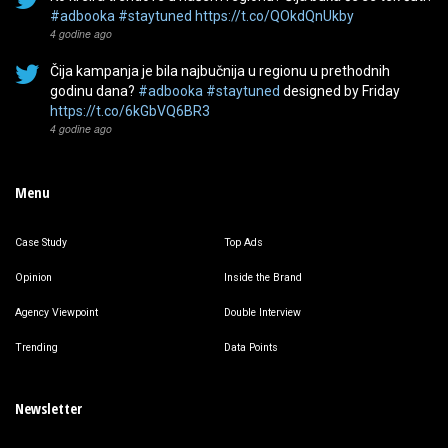
#adbooka
#staytuned
https://t.co/QOkdQnUkby
4 godine ago
Čija kampanja je bila najbučnija u regionu u prethodnih
godinu dana?
#adbooka
#staytuned
designed by Friday
https://t.co/6kGbVQ6BR3
4 godine ago
Menu
Case Study
Top Ads
Opinion
Inside the Brand
Agency Viewpoint
Double Interview
Trending
Data Points
Newsletter