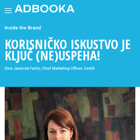
Skip
to
content
Inside the Brand
KORISNIČKO ISKUSTVO JE
KLJUČ (NE)USPEHA!
Dina Janevski Farčić, Chief Marketing Officer, Centili