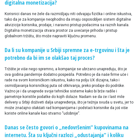
digitalna monetizacija?
Korisnici danas ne žele da razmišljaju niti odvajaju fizička i online iskustva,
tako da je za kompanije neophodno da imaju osposobljen sistem digitalne
akvizicije korisnika, prodaje, i naravno pristup podacima sa raznih kanala.
Digitalna monetizacija otvara prostor za uvećanje prihoda i pristup
globalnom tržištu, što može napraviti ključnu promenu.
Da li su kompanije u Srbiji spremne za e-trgovinu i šta je
potrebno da bi im se olakšao taj proces?
Tržište je više nego spremno, a kompanije se ubrzano unapređuju, što je
ova godina pandemije dodatno pospešila. Potrebno je da naše firme uče i
rade na svom korisničkom iskustvu, kako na polju UX dizajna, tako i
osmišljavanja korisničkog puta od otkrivanja, preko prodaje do podrške.
Važno je i da unaprede svoje tehničke sisteme kako bi brže radile i
pametnije koristile podatke do kojih dolaze. Nadam se da će i last mile
delivery u Srbiji doživeti dalja unapređenja, što je težnja svuda u svetu, jer to
može značajno olakšati rad kompanijama i podstaći korisnike da još više
koriste online kanale kao stvarno “udobnije”.
Danas se često govori o „nedovršenim“ kupovinama na
internetu. Šta su ključni razlozi „odustajanja“ i koliku