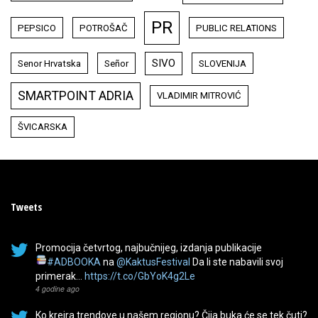
PR
PEPSICO
POTROŠAČ
PUBLIC RELATIONS
SIVO
Senor Hrvatska
Señor
SLOVENIJA
SMARTPOINT ADRIA
VLADIMIR MITROVIĆ
ŠVICARSKA
Tweets
Promocija četvrtog, najbučnijeg, izdanja publikacije
#ADBOOKA
na
@KaktusFestival
Da li ste nabavili svoj
primerak…
https://t.co/GbYoK4g2Le
4 godine ago
Ko kreira trendove u našem regionu? Čija buka će se tek čuti?