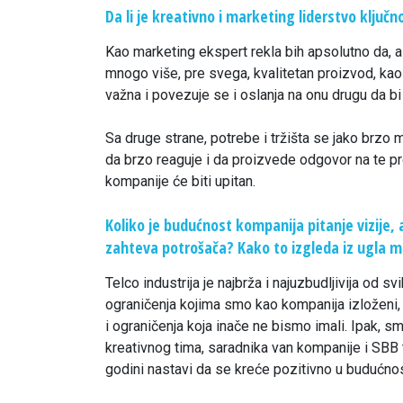
Da li je kreativno i marketing liderstvo ključ
Kao marketing ekspert rekla bih apsolutno da, a
mnogo više, pre svega, kvalitetan proizvod, kao i
važna i povezuje se i oslanja na onu drugu da bi
Sa druge strane, potrebe i tržišta se jako brzo m
da brzo reaguje i da proizvede odgovor na te p
kompanije će biti upitan.
Koliko je budućnost kompanija pitanje vizije, a
zahteva potrošača? Kako to izgleda iz ugla 
Telco industrija je najbrža i najuzbudljivija od s
ograničenja kojima smo kao kompanija izloženi
i ograničenja koja inače ne bismo imali. Ipak,
kreativnog tima, saradnika van kompanije i SBB ti
godini nastavi da se kreće pozitivno u budućnos