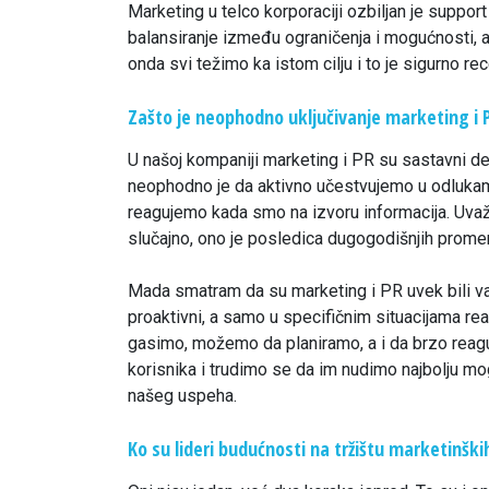
Marketing u telco korporaciji ozbiljan je suppo
balansiranje između ograničenja i mogućnosti, a
onda svi težimo ka istom cilju i to je sigurno re
Zašto je neophodno uključivanje marketing i 
U našoj kompaniji marketing i PR su sastavni de
neophodno je da aktivno učestvujemo u odlukam
reagujemo kada smo na izvoru informacija. Uvaža
slučajno, ono je posledica dugogodišnjih prome
Mada smatram da su marketing i PR uvek bili v
proaktivni, a samo u specifičnim situacijama re
gasimo, možemo da planiramo, a i da brzo reag
korisnika i trudimo se da im nudimo najbolju mo
našeg uspeha.
Ko su lideri budućnosti na tržištu marketinšk