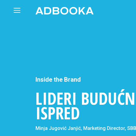
Skip
to
content
Inside the Brand
LIDERI BUDUĆN
ISPRED
Minja Jugović Janjić, Marketing Director, SB