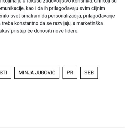
i kojima je u fokusu zadovoljstvo korisnika. Oni koji su
munikacije, kao i da ih prilagođavaju svim ciljnim
nilo svet smatram da personalizacija, prilagođavanje
a treba konstantno da se razvijaju, a marketinška
Takav pristup će donositi nove lidere.
STI
MINJA JUGOVIĆ
PR
SBB