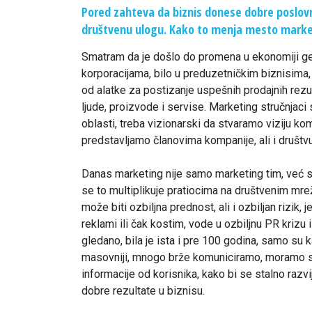
Pored zahteva da biznis donese dobre poslovn
društvenu ulogu. Kako to menja mesto marke
Smatram da je došlo do promena u ekonomiji gen
korporacijama, bilo u preduzetničkim biznisima,
od alatke za postizanje uspešnih prodajnih rezu
ljude, proizvode i servise. Marketing stručnjaci s
oblasti, treba vizionarski da stvaramo viziju k
predstavljamo članovima kompanije, ali i društvu
Danas marketing nije samo marketing tim, već sv
se to multiplikuje pratiocima na društvenim mre
može biti ozbiljna prednost, ali i ozbiljan rizik
reklami ili čak kostim, vode u ozbiljnu PR krizu 
gledano, bila je ista i pre 100 godina, samo su 
masovniji, mnogo brže komuniciramo, moramo sa
informacije od korisnika, kako bi se stalno raz
dobre rezultate u biznisu.