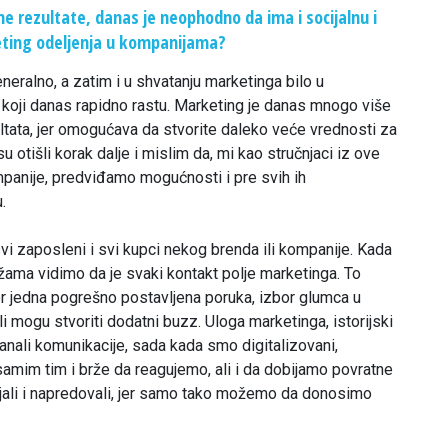
e rezultate, danas je neophodno da ima i socijalnu i
ting odeljenja u kompanijama?
eralno, a zatim i u shvatanju marketinga bilo u
 koji danas rapidno rastu. Marketing je danas mnogo više
ltata, jer omogućava da stvorite daleko veće vrednosti za
u otišli korak dalje i mislim da, mi kao stručnjaci iz ove
ompanije, predviđamo mogućnosti i pre svih ih
.
i zaposleni i svi kupci nekog brenda ili kompanije. Kada
žama vidimo da je svaki kontakt polje marketinga. To
, jer jedna pogrešno postavljena poruka, izbor glumca u
ili mogu stvoriti dodatni buzz. Uloga marketinga, istorijski
kanali komunikacije, sada kada smo digitalizovani,
mim tim i brže da reagujemo, ali i da dobijamo povratne
vijali i napredovali, jer samo tako možemo da donosimo