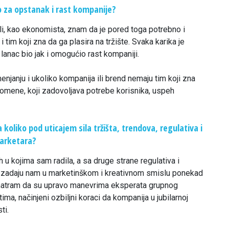
no za opstanak i rast kompanije?
li, kao ekonomista, znam da je pored toga potrebno i
 tim koji zna da ga plasira na tržište. Svaka karika je
 lanac bio jak i omogućio rast kompaniji.
enjanju i ukoliko kompanija ili brend nemaju tim koji zna
romene, koji zadovoljava potrebe korisnika, uspeh
 koliko pod uticajem sila tržišta, trendova, regulativa i
marketara?
vih u kojima sam radila, a sa druge strane regulativa i
, zadaju nam u marketinškom i kreativnom smislu ponekad
 smatram da su upravo manevrima eksperata grupnog
ma, načinjeni ozbiljni koraci da kompanija u jubilarnoj
ti.