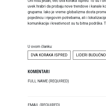
Oni nisu jedan, već dva koraka ispred. To su i on
uvek hrabri da probaju nove trendove i kanale ko
grupama. Iako je vreme globalizma dosta prome
pojedincu i njegovim potrebama, ali i lokalizacij
komunikacija i kreativnost su tu bitna podrška. 
U ovom članku:
DVA KORAKA ISPRED
LIDERI BUDUĆNO
KOMENTARI
FULL NAME (REQUIRED)
EMAIL (REQUIRED)