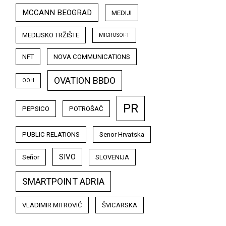
MCCANN BEOGRAD
MEDIJI
MEDIJSKO TRŽIŠTE
MICROSOFT
NFT
NOVA COMMUNICATIONS
OVATION BBDO
OOH
PR
PEPSICO
POTROŠAČ
PUBLIC RELATIONS
Senor Hrvatska
SIVO
Señor
SLOVENIJA
SMARTPOINT ADRIA
VLADIMIR MITROVIĆ
ŠVICARSKA