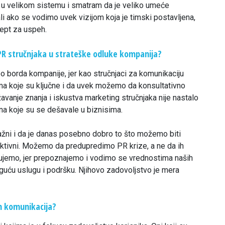
rt u velikom sistemu i smatram da je veliko umeće
li ako se vodimo uvek vizijom koja je timski postavljena,
cept za uspeh.
PR stručnjaka u strateške odluke kompanija?
o borda kompanije, jer kao stručnjaci za komunikaciju
a koje su ključne i da uvek možemo da konsultativno
vanje znanja i iskustva marketing stručnjaka nije nastalo
na koje su se dešavale u biznisima.
ažni i da je danas posebno dobro to što možemo biti
aktivni. Možemo da predupredimo PR krize, a ne da ih
ujemo, jer prepoznajemo i vodimo se vrednostima naših
guću uslugu i podršku. Njihovo zadovoljstvo je mera
ih komunikacija?