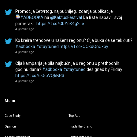
Promocija četvrtog, najbučnijeg, izdanja publikacije
#ADBOOKA
na
@KaktusFestival
Da li ste nabavili svoj
primerak…
https://t.co/GbYoK4g2Le
4 godine ago
Ko kreira trendove u našem regionu? Čija buka će se tek čuti?
#adbooka
#staytuned
https://t.co/QOkdQnUkby
4 godine ago
Čija kampanja je bila najbučnija u regionu u prethodnih
godinu dana?
#adbooka
#staytuned
designed by Friday
https://t.co/6kGbVQ6BR3
4 godine ago
Menu
Case Study
Top Ads
Opinion
Inside the Brand