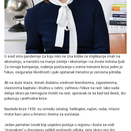
U sred smo pandemije za koju niko ne zna kolike će implikacije imati na
ekonomiju, a naročito na manje zemlje i ekonomije i na živote miliona ljudi.
Za mnoge kompanije, vođenje poslovanja u vreme trenutne krize jedini je
fokus, osiguranje likvidnosti i puki opstanak trenutno je osnovna potreba.
Ali na duže staze, doneti dodatnu vrednost brendovima, zaposlenima,
vlasnicima kapitala i društvu u celini, zahteva i fokus na rast. Iako sada
deluje skoro pa nemoguće misliti na rast, oporavak će se kad tad desiti, što
pokazuju i prethodne krize.
Nasleđe krize 1930. su između ostalog: helikopter, najlon, radar, mlazni
motor kao i pivo u limenci i krema za sunčanje.
Jedan pametan čovek koji uspešno posluje u regionu i dosta se vodi
‘stomakom’ u donošenju velikih poslovnih odluka, reče skoro ono što