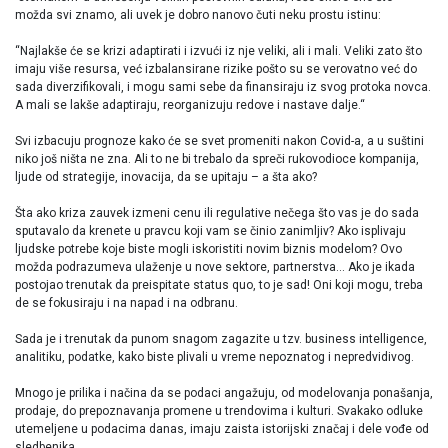
možda svi znamo, ali uvek je dobro nanovo čuti neku prostu istinu:
“Najlakše će se krizi adaptirati i izvući iz nje veliki, ali i mali. Veliki zato što
imaju više resursa, već izbalansirane rizike pošto su se verovatno već do
sada diverzifikovali, i mogu sami sebe da finansiraju iz svog protoka novca.
A mali se lakše adaptiraju, reorganizuju redove i nastave dalje.“
Svi izbacuju prognoze kako će se svet promeniti nakon Covid-a, a u suštini
niko još ništa ne zna. Ali to ne bi trebalo da spreči rukovodioce kompanija,
ljude od strategije, inovacija, da se upitaju – a šta ako?
Šta ako kriza zauvek izmeni cenu ili regulative nečega što vas je do sada
sputavalo da krenete u pravcu koji vam se činio zanimljiv? Ako isplivaju
ljudske potrebe koje biste mogli iskoristiti novim biznis modelom? Ovo
možda podrazumeva ulaženje u nove sektore, partnerstva… Ako je ikada
postojao trenutak da preispitate status quo, to je sad! Oni koji mogu, treba
de se fokusiraju i na napad i na odbranu.
Sada je i trenutak da punom snagom zagazite u tzv. business intelligence,
analitiku, podatke, kako biste plivali u vreme nepoznatog i nepredvidivog.
Mnogo je prilika i načina da se podaci angažuju, od modelovanja ponašanja,
prodaje, do prepoznavanja promene u trendovima i kulturi. Svakako odluke
utemeljene u podacima danas, imaju zaista istorijski značaj i dele vođe od
sledbenika.