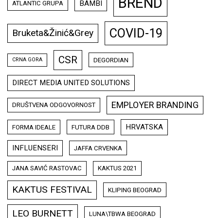
BREND
BAMBI
ATLANTIC GRUPA
COVID-19
Bruketa&Žinić&Grey
CSR
DEGORDIAN
CRNA GORA
DIRECT MEDIA UNITED SOLUTIONS
EMPLOYER BRANDING
DRUŠTVENA ODGOVORNOST
HRVATSKA
FORMA IDEALE
FUTURA DDB
INFLUENSERI
JAFFA CRVENKA
JANA SAVIĆ RASTOVAC
KAKTUS 2021
KAKTUS FESTIVAL
KLIPING BEOGRAD
LEO BURNETT
LUNA\TBWA BEOGRAD