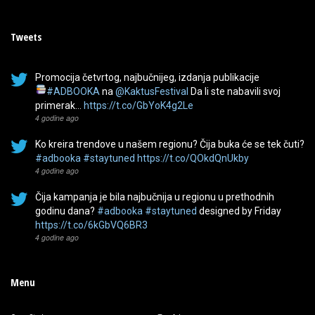
Tweets
Promocija četvrtog, najbučnijeg, izdanja publikacije
#ADBOOKA
na
@KaktusFestival
Da li ste nabavili svoj
primerak…
https://t.co/GbYoK4g2Le
4 godine ago
Ko kreira trendove u našem regionu? Čija buka će se tek čuti?
#adbooka
#staytuned
https://t.co/QOkdQnUkby
4 godine ago
Čija kampanja je bila najbučnija u regionu u prethodnih
godinu dana?
#adbooka
#staytuned
designed by Friday
https://t.co/6kGbVQ6BR3
4 godine ago
Menu