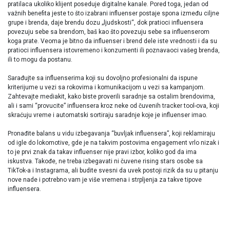
pratilaca ukoliko klijent poseduje digitalne kanale. Pored toga, jedan od
važnih benefita jeste to što izabrani influenser postaje spona između ciljne
grupe i brenda, daje brendu dozu „ljudskosti“, dok pratioci influensera
povezuju sebe sa brendom, baš kao što povezuju sebe sa influenserom
koga prate. Veoma je bitno da influenser i brend dele iste vrednosti i da su
pratioci influensera istovremeno i konzumenti ili poznavaoci vašeg brenda,
ili to mogu da postanu.
Sarađujte sa influenserima koji su dovoljno profesionalni da ispune
kriterijume u vezi sa rokovima i komunikacijom u vezi sa kampanjom.
Zahtevajte mediakit, kako biste proverili saradnje sa ostalim brendovima,
ali i sami “provucite” influensera kroz neke od čuvenih tracker tool-ova, koji
skraćuju vreme i automatski sortiraju saradnje koje je influenser imao.
Pronađite balans u vidu izbegavanja “buvljak influensera”, koji reklamiraju
od igle do lokomotive, gde je na takvim postovima engagement vrlo nizak i
to je prvi znak da takav influenser nije pravi izbor, koliko god da ima
iskustva. Takođe, ne treba izbegavati ni čuvene rising stars osobe sa
TikTok-a i Instagrama, ali budite svesni da uvek postoji rizik da su u pitanju
nove nade i potrebno vam je više vremena i strpljenja za takve tipove
influensera.