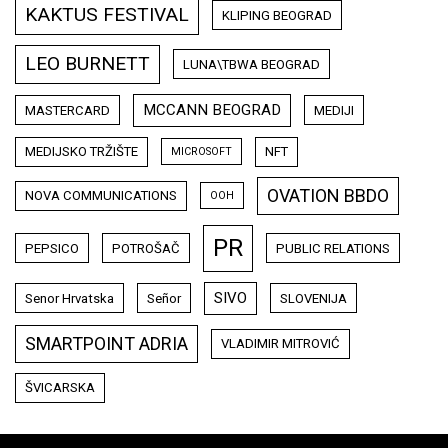
KAKTUS FESTIVAL
KLIPING BEOGRAD
LEO BURNETT
LUNA\TBWA BEOGRAD
MCCANN BEOGRAD
MASTERCARD
MEDIJI
MEDIJSKO TRŽIŠTE
NFT
MICROSOFT
OVATION BBDO
NOVA COMMUNICATIONS
OOH
PR
PEPSICO
POTROŠAČ
PUBLIC RELATIONS
SIVO
Senor Hrvatska
Señor
SLOVENIJA
SMARTPOINT ADRIA
VLADIMIR MITROVIĆ
ŠVICARSKA