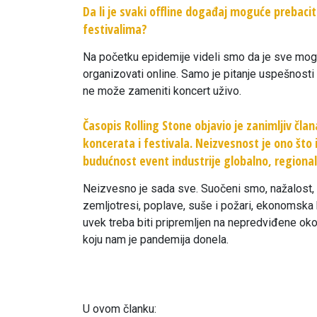
Da li je svaki offline događaj moguće prebaci
festivalima?
Na početku epidemije videli smo da je sve mog
organizovati online. Samo je pitanje uspešnosti 
ne može zameniti koncert uživo.
Časopis Rolling Stone objavio je zanimljiv čla
koncerata i festivala. Neizvesnost je ono što 
budućnost event industrije globalno, regional
Neizvesno je sada sve. Suočeni smo, nažalost, 
zemljotresi, poplave, suše i požari, ekonomska 
uvek treba biti pripremljen na nepredviđene oko
koju nam je pandemija donela.
U ovom članku: