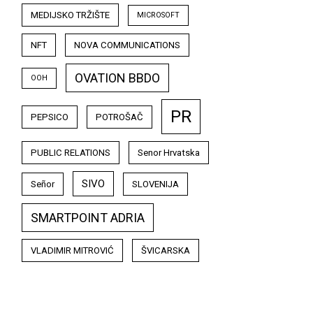
MEDIJSKO TRŽIŠTE
MICROSOFT
NFT
NOVA COMMUNICATIONS
OVATION BBDO
OOH
PR
PEPSICO
POTROŠAČ
PUBLIC RELATIONS
Senor Hrvatska
SIVO
Señor
SLOVENIJA
SMARTPOINT ADRIA
VLADIMIR MITROVIĆ
ŠVICARSKA