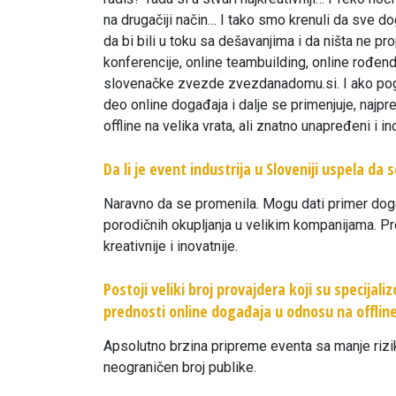
na drugačiji način… I tako smo krenuli da sve d
da bi bili u toku sa dešavanjima i da ništa ne pr
konferencije, online teambuilding, online rođend
slovenačke zvezde zvezdanadomu.si. I ako pogl
deo online događaja i dalje se primenjuje, najpre 
offline na velika vrata, ali znatno unapređeni i ino
Da li je event industrija u Sloveniji uspela da
Naravno da se promenila. Mogu dati primer događ
porodičnih okupljanja u velikim kompanijama. Pro
kreativnije i inovatnije.
Postoji veliki broj provajdera koji su specijal
prednosti online događaja u odnosu na offlin
Apsolutno brzina pripreme eventa sa manje rizi
neograničen broj publike.