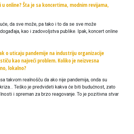
ti u online? Šta je sa koncertima, modnim revijama,
uće, da sve može, pa tako i to da se sve može
događaja, kao i zadovoljstva publike. Ipak, koncert online
nak o uticaju pandemije na industriju organizacije
ističu kao najveći problem. Koliko je neizvesna
no, lokalno?
sa takvom realnošču da ako nije pandemija, onda su
kriza… Teško je predvideti kakva će biti budućnost, zato
lnosti i spreman za brzo reagovanje. To je pozitivna stvar