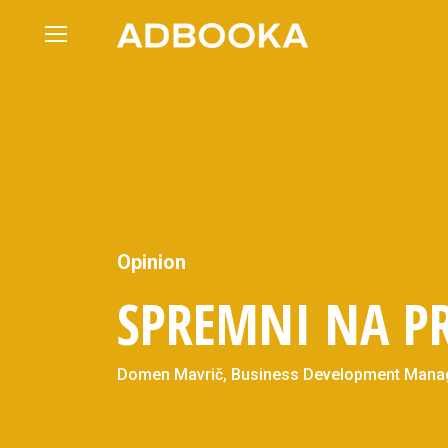
Skip
to
content
Opinion
SPREMNI NA PR
Domen Mavrič, Business Development Manager 