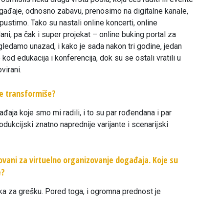
ogađaje, odnosno zabavu, prenosimo na digitalne kanale,
opustimo. Tako su nastali online koncerti, online
ani, pa čak i super projekat – online buking portal za
edamo unazad, i kako je sada nakon tri godine, jedan
kod edukacija i konferencija, dok su se ostali vratili u
virani.
 se transformiše?
aja koje smo mi radili, i to su par rođendana i par
dukcijski znatno naprednije varijante i scenarijski
izovani za virtuelno organizovanje događaja. Koje su
e?
ka za grešku. Pored toga, i ogromna prednost je