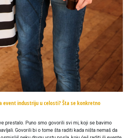
a event industriju u celosti? Šta se konkretno
ve prestalo. Puno smo govorili svi mi, koji se bavimo
jali. Govorili bi o tome šta raditi kada ništa nemaš da
 osmisliš neku drugu vrstu posla, koju ćeš raditi ili evente