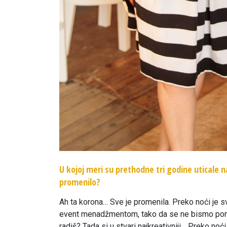
U kojoj meri su prethodne tri godine uticale n
promenilo?
Ah ta korona… Sve je promenila. Preko noći je s
event menadžmentom, tako da se ne bismo ponavl
radiš? Tada si u stvari najkreativniji… Preko noći