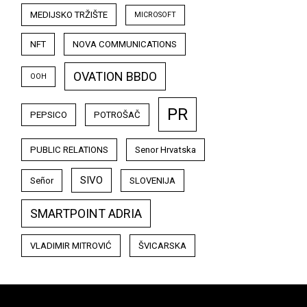
MEDIJSKO TRŽIŠTE
MICROSOFT
NFT
NOVA COMMUNICATIONS
OVATION BBDO
OOH
PR
PEPSICO
POTROŠAČ
PUBLIC RELATIONS
Senor Hrvatska
SIVO
Señor
SLOVENIJA
SMARTPOINT ADRIA
VLADIMIR MITROVIĆ
ŠVICARSKA