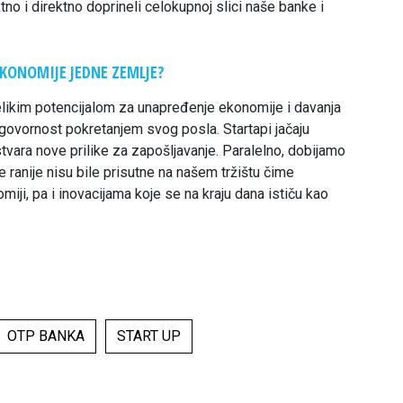
tno i direktno doprineli celokupnoj slici naše banke i
EKONOMIJE JEDNE ZEMLJE?
likim potencijalom za unapređenje ekonomije i davanja
govornost pokretanjem svog posla. Startapi jačaju
stvara nove prilike za zapošljavanje. Paralelno, dobijamo
ranije nisu bile prisutne na našem tržištu čime
ji, pa i inovacijama koje se na kraju dana ističu kao
OTP BANKA
START UP