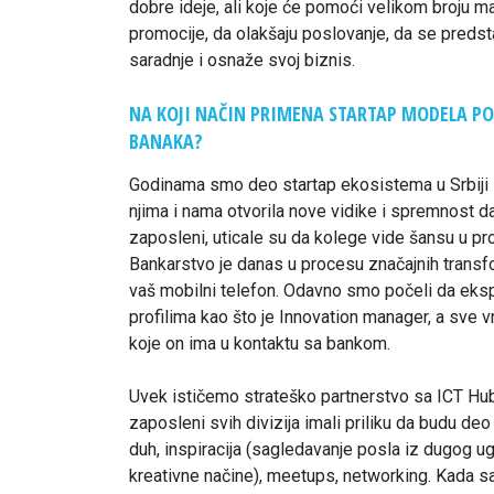
dobre ideje, ali koje će pomoći velikom broju m
promocije, da olakšaju poslovanje, da se predst
saradnje i osnaže svoj biznis.
NA KOJI NAČIN PRIMENA STARTAP MODELA PO
BANAKA?
Godinama smo deo startap ekosistema u Srbiji i
njima i nama otvorila nove vidike i spremnost d
zaposleni, uticale su da kolege vide šansu u p
Bankarstvo je danas u procesu značajnih transform
vaš mobilni telefon. Odavno smo počeli da eks
profilima kao što je Innovation manager, a sve 
koje on ima u kontaktu sa bankom.
Uvek ističemo strateško partnerstvo sa ICT Hubo
zaposleni svih divizija imali priliku da budu deo
duh, inspiracija (sagledavanje posla iz dugog u
kreativne načine), meetups, networking. Kada 