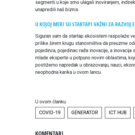
segmenti u koje smo ulagali inoviranjem, indirek
unapredili naš biznis.
U KOJOJ MERI SU STARTAPI VAŽNI ZA RAZVOJ 
Siguran sam da startap ekosistem raspolaže ve
prilike širem krugu stanovništva da preuzme od
pojedinca, pojedinac rađa inovacije, a inovacija 
mlade eksperte u potpuno novim oblastima, koje 
postižemo napredak u obrazovanju, nauci, ekonomi
neophodna karika u ovom lancu.
U ovom članku:
COVID-19
GENERATOR
ICT HUB
KOMENTARI