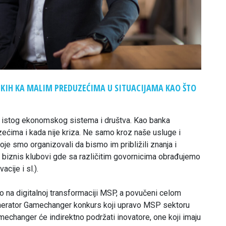
LIKIH KA MALIM PREDUZEĆIMA U SITUACIJAMA KAO ŠTO
 istog ekonomskog sistema i društva. Kao banka
ćima i kada nije kriza. Ne samo kroz naše usluge i
oje smo organizovali da bismo im približili znanja i
i biznis klubovi gde sa različitim govornicima obrađujemo
cije i sl.).
o na digitalnoj transformaciji MSP, a povučeni celom
nerator Gamechanger konkurs koji upravo MSP sektoru
changer će indirektno podržati inovatore, one koji imaju