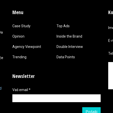
Menu
Ko
Case Study
Top Ads
Im
Da
Opinion
Inside the Brand
E-
Agency Viewpoint
Double Interview
Te
Trending
Data Points
 će
Newsletter
d
Vaš email
*