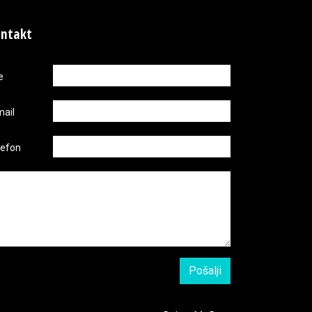
ntakt
e
mail
lefon