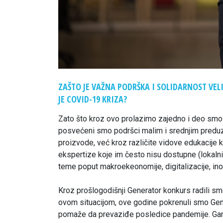
ZAŠTO JE VAŽNA PODRŠKA I SOLIDARNOST VE
JE COVID-19 KRIZA?
Zato što kroz ovo prolazimo zajedno i deo smo
posvećeni smo podršci malim i srednjim preduze
proizvode, već kroz različite vidove edukacije k
ekspertize koje im često nisu dostupne (lokaln
teme poput makroekeonomije, digitalizacije, inova
Kroz prošlogodišnji Generator konkurs radili sm
ovom situacijom, ove godine pokrenuli smo Ge
pomaže da prevaziđe posledice pandemije. Game