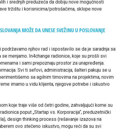
alih i srednjih preduzeća da dobiju nove mogućnosti
ave tržištu i korisnicima/potrošačima, sklope nove
SLOVANJA MOŽE DA UNESE SVEŽINU U POSLOVANJE
 podržavamo njihov rad i ispostavilo se da je saradnja sa
a se menjamo. In4change radionice, koje su prošli svi
romenama i sami prepoznaju prostor za unapređenja.
acija. Svi ti sefovi, administracija, šalteri pakuju se u
perimentišemo sa agilnim timovima na projektima, novim
vreme imamo u vidu klijenta, njegove potrebe i iskustvo
m koje traje više od četri godine, zahvaljujući kome su
 radionica poput „Startap vs. Korporacija“, preduzetnički
gla), design thinking process (rešavanje izazova na
saberem ovo stečeno iskustvo, mogu reći da su svi