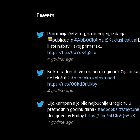
Tweets
Promocija četvrtog, najbučnijeg, izdanja
publikacije
#ADBOOKA
na
@KaktusFestival
li ste nabavili svoj primerak…
https://t.co/GbYoK4g2Le
4 godine ago
Ko kreira trendove u našem regionu? Čija buka
se tek čuti?
#adbooka
#staytuned
https://t.co/QOkdQnUkby
4 godine ago
Čija kampanja je bila najbučnija u regionu u
prethodnih godinu dana?
#adbooka
#staytune
designed by Friday
https://t.co/6kGbVQ6BR3
4 godine ago