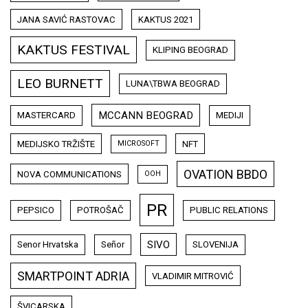
JANA SAVIĆ RASTOVAC
KAKTUS 2021
KAKTUS FESTIVAL
KLIPING BEOGRAD
LEO BURNETT
LUNA\TBWA BEOGRAD
MCCANN BEOGRAD
MASTERCARD
MEDIJI
MEDIJSKO TRŽIŠTE
NFT
MICROSOFT
OVATION BBDO
NOVA COMMUNICATIONS
OOH
PR
PEPSICO
POTROŠAČ
PUBLIC RELATIONS
SIVO
Senor Hrvatska
Señor
SLOVENIJA
SMARTPOINT ADRIA
VLADIMIR MITROVIĆ
ŠVICARSKA