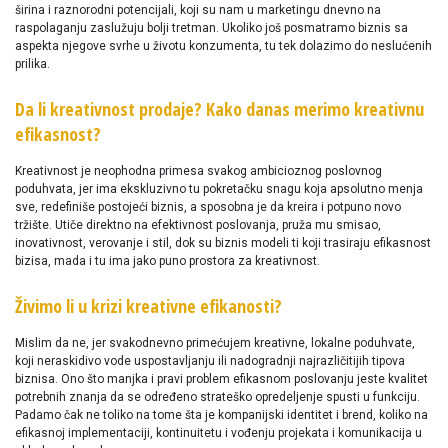
širina i raznorodni potencijali, koji su nam u marketingu dnevno na
raspolaganju zaslužuju bolji tretman. Ukoliko još posmatramo biznis sa
aspekta njegove svrhe u životu konzumenta, tu tek dolazimo do neslućenih
prilika.
Da li kreativnost prodaje? Kako danas merimo kreativnu
efikasnost?
Kreativnost je neophodna primesa svakog ambicioznog poslovnog
poduhvata, jer ima ekskluzivno tu pokretačku snagu koja apsolutno menja
sve, redefiniše postojeći biznis, a sposobna je da kreira i potpuno novo
tržište. Utiče direktno na efektivnost poslovanja, pruža mu smisao,
inovativnost, verovanje i stil, dok su biznis modeli ti koji trasiraju efikasnost
bizisa, mada i tu ima jako puno prostora za kreativnost.
Živimo li u krizi kreativne efikanosti?
Mislim da ne, jer svakodnevno primećujem kreativne, lokalne poduhvate,
koji neraskidivo vode uspostavljanju ili nadogradnji najrazličitijih tipova
biznisa. Ono što manjka i pravi problem efikasnom poslovanju jeste kvalitet
potrebnih znanja da se određeno strateško opredeljenje spusti u funkciju.
Padamo čak ne toliko na tome šta je kompanijski identitet i brend, koliko na
efikasnoj implementaciji, kontinuitetu i vođenju projekata i komunikacija u