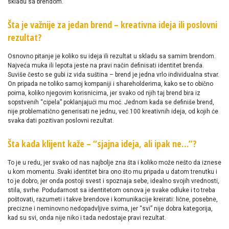
skladu sa brendom.
Šta je važnije za jedan brend – kreativna ideja ili poslovni
rezultat?
Osnovno pitanje je koliko su ideja ili rezultat u skladu sa samim brendom.
Najveća muka ili lepota jeste na pravi način definisati identitet brenda.
Suviše često se gubi iz vida suština – brend je jedna vrlo individualna stvar.
On pripada ne toliko samoj kompaniji i shareholderima, kako se to obično
poima, koliko njegovim korisnicima, jer svako od njih taj brend bira iz
sopstvenih “cipela” poklanjajući mu moć. Jednom kada se definiše brend,
nije problematično generisati ne jednu, već 100 kreativnih ideja, od kojih će
svaka dati pozitivan poslovni rezultat.
Šta kada klijent kaže – “sjajna ideja, ali ipak ne…”?
To je u redu, jer svako od nas najbolje zna šta i koliko može nešto da iznese
u kom momentu. Svaki identitet bira ono što mu pripada u datom trenutku i
to je dobro, jer onda postoji svest i spoznaja sebe, idealno svojih vrednosti,
stila, svrhe. Podudarnost sa identitetom osnova je svake odluke i to treba
poštovati, razumeti i takve brendove i komunikacije kreirati: lične, posebne,
precizne i neminovno nedopadvljive svima, jer “svi” nije dobra kategorija,
kad su svi, onda nije niko i tada nedostaje pravi rezultat.