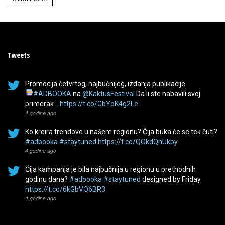
Tweets
Promocija četvrtog, najbučnijeg, izdanja publikacije
#ADBOOKA
na
@KaktusFestival
Da li ste nabavili svoj
primerak…
https://t.co/GbYoK4g2Le
4 godine ago
Ko kreira trendove u našem regionu? Čija buka će se tek čuti?
#adbooka
#staytuned
https://t.co/QOkdQnUkby
4 godine ago
Čija kampanja je bila najbučnija u regionu u prethodnih
godinu dana?
#adbooka
#staytuned
designed by Friday
https://t.co/6kGbVQ6BR3
4 godine ago