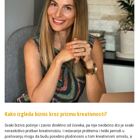
Kako izgleda biznis kroz prizmu kreativnosti?
Svaki biznis počinje i zavisi direktno od čoveka, pa nije neobično što je svaki
neraskidivo protkan kreativnošću. I rešavanje problema i teški periodi u
poslovanju mogu da budu posebno plodonosni u tom kreativnom smislu, a