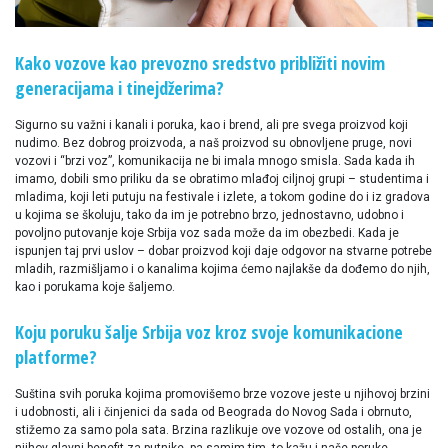
Kako vozove kao prevozno sredstvo približiti novim
generacijama i tinejdžerima?
Sigurno su važni i kanali i poruka, kao i brend, ali pre svega proizvod koji
nudimo. Bez dobrog proizvoda, a naš proizvod su obnovljene pruge, novi
vozovi i “brzi voz”, komunikacija ne bi imala mnogo smisla. Sada kada ih
imamo, dobili smo priliku da se obratimo mlađoj ciljnoj grupi – studentima i
mladima, koji leti putuju na festivale i izlete, a tokom godine do i iz gradova
u kojima se školuju, tako da im je potrebno brzo, jednostavno, udobno i
povoljno putovanje koje Srbija voz sada može da im obezbedi. Kada je
ispunjen taj prvi uslov – dobar proizvod koji daje odgovor na stvarne potrebe
mladih, razmišljamo i o kanalima kojima ćemo najlakše da dođemo do njih,
kao i porukama koje šaljemo.
Koju poruku šalje Srbija voz kroz svoje komunikacione
platforme?
Suština svih poruka kojima promovišemo brze vozove jeste u njihovoj brzini
i udobnosti, ali i činjenici da sada od Beograda do Novog Sada i obrnuto,
stižemo za samo pola sata. Brzina razlikuje ove vozove od ostalih, ona je