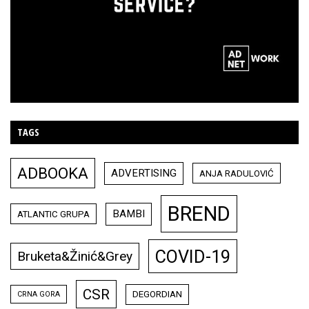
TAGS
ADBOOKA
ADVERTISING
ANJA RADULOVIĆ
BREND
BAMBI
ATLANTIC GRUPA
COVID-19
Bruketa&Žinić&Grey
CSR
DEGORDIAN
CRNA GORA