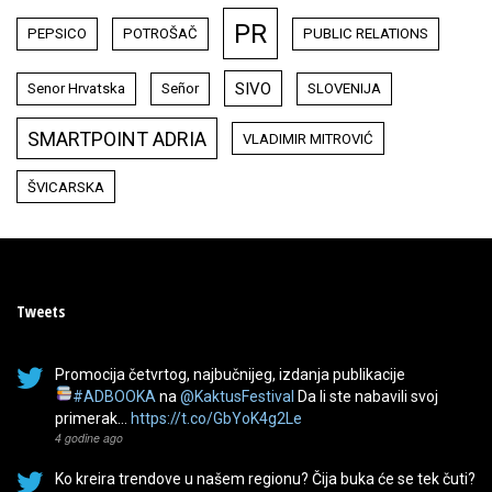
PR
PEPSICO
POTROŠAČ
PUBLIC RELATIONS
SIVO
Senor Hrvatska
Señor
SLOVENIJA
SMARTPOINT ADRIA
VLADIMIR MITROVIĆ
ŠVICARSKA
Tweets
Promocija četvrtog, najbučnijeg, izdanja publikacije
#ADBOOKA
na
@KaktusFestival
Da li ste nabavili svoj
primerak…
https://t.co/GbYoK4g2Le
4 godine ago
Ko kreira trendove u našem regionu? Čija buka će se tek čuti?