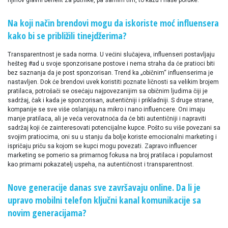
njihov glavni benefit za putnike, pa samim tim, to kažu i naše poruke.
Na koji način brendovi mogu da iskoriste moć influensera
kako bi se približili tinejdžerima?
Transparentnost je sada norma. U većini slučajeva, influenseri postavljaju
hešteg #ad u svoje sponzorisane postove i nema straha da će pratioci biti
bez saznanja da je post sponzorisan. Trend ka „običnim“ influenserima je
nastavljen. Dok će brendovi uvek koristiti poznate ličnosti sa velikim brojem
pratilaca, potrošači se osećaju najpovezanijim sa običnim ljudima čiji je
sadržaj, čak i kada je sponzorisan, autentičniji i prikladniji. S druge strane,
kompanije se sve više oslanjaju na mikro i nano influencere. Oni imaju
manje pratilaca, ali je veća verovatnoća da će biti autentičniji i napraviti
sadržaj koji će zainteresovati potencijalne kupce. Pošto su više povezani sa
svojim pratiocima, oni su u stanju da bolje koriste emocionalni marketing i
ispričaju priču sa kojom se kupci mogu povezati. Zapravo influencer
marketing se pomerio sa primarnog fokusa na broj pratilaca i popularnost
kao primarni pokazatelj uspeha, na autentičnost i transparentnost.
Nove generacije danas sve završavaju online. Da li je
upravo mobilni telefon ključni kanal komunikacije sa
novim generacijama?