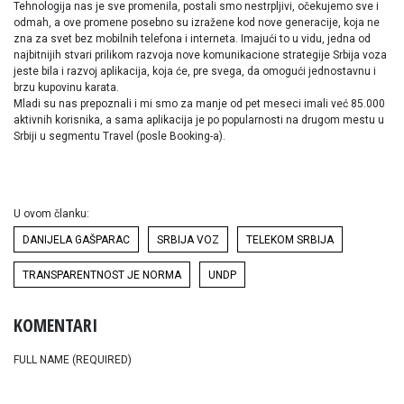
Tehnologija nas je sve promenila, postali smo nestrpljivi, očekujemo sve i
odmah, a ove promene posebno su izražene kod nove generacije, koja ne
zna za svet bez mobilnih telefona i interneta. Imajući to u vidu, jedna od
najbitnijih stvari prilikom razvoja nove komunikacione strategije Srbija voza
jeste bila i razvoj aplikacija, koja će, pre svega, da omogući jednostavnu i
brzu kupovinu karata.
Mladi su nas prepoznali i mi smo za manje od pet meseci imali već 85.000
aktivnih korisnika, a sama aplikacija je po popularnosti na drugom mestu u
Srbiji u segmentu Travel (posle Booking-a).
U ovom članku:
DANIJELA GAŠPARAC
SRBIJA VOZ
TELEKOM SRBIJA
TRANSPARENTNOST JE NORMA
UNDP
KOMENTARI
FULL NAME (REQUIRED)