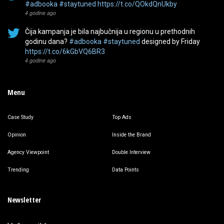
#adbooka
#staytuned
https://t.co/QOkdQnUkby
4 godine ago
Čija kampanja je bila najbučnija u regionu u prethodnih
godinu dana?
#adbooka
#staytuned
designed by Friday
https://t.co/6kGbVQ6BR3
4 godine ago
Menu
Case Study
Top Ads
Opinion
Inside the Brand
Agency Viewpoint
Double Interview
Trending
Data Points
Newsletter