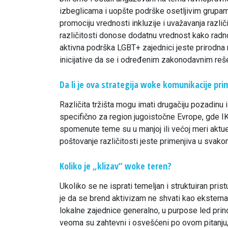
izbeglicama i uopšte podrške osetljivim grupam
promociju vrednosti inkluzije i uvažavanja različ
različitosti donose dodatnu vrednost kako radn
aktivna podrška LGBT+ zajednici jeste prirodna
inicijative da se i određenim zakonodavnim re
Da li je ova strategija woke komunikacije pri
Različita tržišta mogu imati drugačiju pozadinu i
specifično za region jugoistočne Evrope, gde IKE
spomenute teme su u manjoj ili većoj meri aktue
poštovanje različitosti jeste primenjiva u svakom
Koliko je „klizav“ woke teren?
Ukoliko se ne isprati temeljan i struktuiran prist
je da se brend aktivizam ne shvati kao eksterna 
lokalne zajednice generalno, u purpose led prin
veoma su zahtevni i osvešćeni po ovom pitanju, 