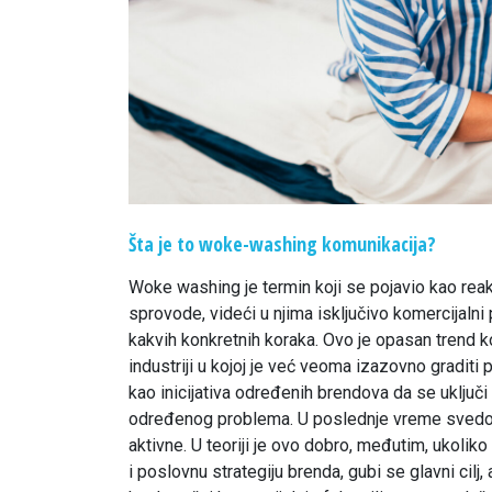
Šta je to woke-washing komunikacija?
Woke washing je termin koji se pojavio kao rea
sprovode, videći u njima isključivo komercijalni 
kakvih konkretnih koraka. Ovo je opasan trend koj
industriji u kojoj je već veoma izazovno graditi
kao inicijativa određenih brendova da se uključi 
određenog problema. U poslednje vreme svedo
aktivne. U teoriji je ovo dobro, međutim, ukolik
i poslovnu strategiju brenda, gubi se glavni cilj