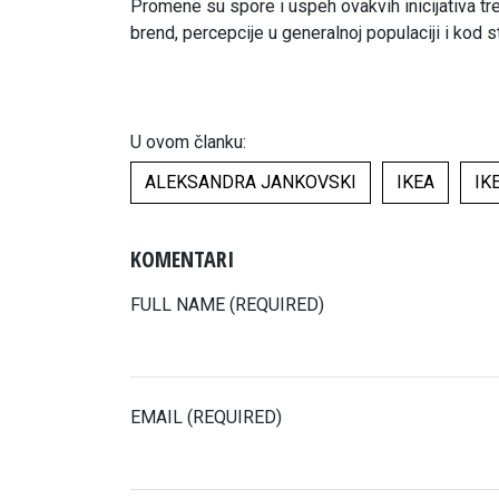
Promene su spore i uspeh ovakvih inicijativa tr
brend, percepcije u generalnoj populaciji i kod 
U ovom članku:
ALEKSANDRA JANKOVSKI
IKEA
IK
KOMENTARI
FULL NAME (REQUIRED)
EMAIL (REQUIRED)