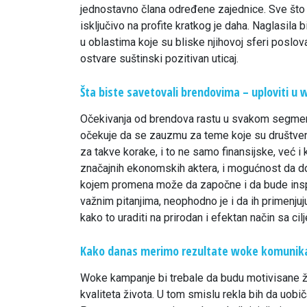
jednostavno člana određene zajednice. Sve što j
isključivo na profite kratkog je daha. Naglasila
u oblastima koje su bliske njihovoj sferi poslov
ostvare suštinski pozitivan uticaj.
Šta biste savetovali brendovima – uploviti u w
Očekivanja od brendova rastu u svakom segmentu,
očekuje da se zauzmu za teme koje su društveno
za takve korake, i to ne samo finansijske, već 
značajnih ekonomskih aktera, i mogućnost da dos
kojem promena može da započne i da bude inspi
važnim pitanjima, neophodno je i da ih primenjuju.
kako to uraditi na prirodan i efektan način sa cil
Kako danas merimo rezultate woke komunika
Woke kampanje bi trebale da budu motivisane že
kvaliteta života. U tom smislu rekla bih da uobič