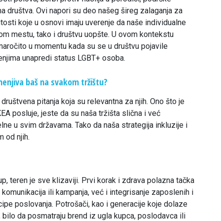
a društva. Ovi napori su deo našeg šireg zalaganja za
itosti koje u osnovi imaju uverenje da naše individualne
om mestu, tako i društvu uopšte. U ovom kontekstu
 naročito u momentu kada su se u društvu pojavile
šenjima unapredi status LGBT+ osoba.
menjiva baš na svakom tržištu?
 društvena pitanja koja su relevantna za njih. Ono što je
A posluje, jeste da su naša tržišta slična i već
lne u svim državama. Tako da naša strategija inkluzije i
 od njih.
up, teren je sve klizaviji. Prvi korak i zdrava polazna tačka
komunikacija ili kampanja, već i integrisanje zaposlenih i
cipe poslovanja. Potrošači, kao i generacije koje dolaze
bilo da posmatraju brend iz ugla kupca, poslodavca ili