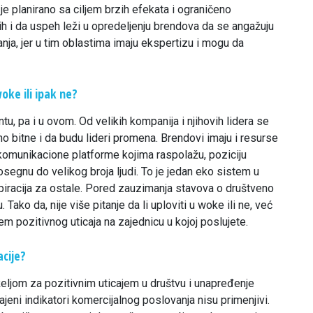
e planirano sa ciljem brzih efekata i ograničeno
 bih i da uspeh leži u opredeljenju brendova da se angažuju
anja, jer u tim oblastima imaju ekspertizu i mogu da
oke ili ipak ne?
 pa i u ovom. Od velikih kompanija i njihovih lidera se
 bitne i da budu lideri promena. Brendovi imaju i resurse
i komunikacione platforme kojima raspolažu, poziciju
egnu do velikog broja ljudi. To je jedan eko sistem u
racija za ostale. Pored zauzimanja stavova o društveno
 Tako da, nije više pitanje da li uploviti u woke ili ne, već
jem pozitivnog uticaja na zajednicu u kojoj poslujete.
cije?
ljom za pozitivnim uticajem u društvu i unapređenje
ajeni indikatori komercijalnog poslovanja nisu primenjivi.