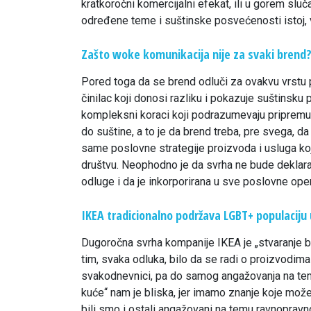
kratkoročni komercijalni efekat, ili u gorem slu
određene teme i suštinske posvećenosti istoj, vr
Zašto woke komunikacija nije za svaki brend
Pored toga da se brend odluči za ovakvu vrstu pr
činilac koji donosi razliku i pokazuje suštins
kompleksni koraci koji podrazumevaju pripremu 
do suštine, a to je da brend treba, pre svega, da
same poslovne strategije proizvoda i usluga koj
društvu. Neophodno je da svrha ne bude deklarat
odluge i da je inkorporirana u sve poslovne oper
IKEA tradicionalno podržava LGBT+ populaciju u
Dugoročna svrha kompanije IKEA je „stvaranje b
tim, svaka odluka, bilo da se radi o proizvodima
svakodnevnici, pa do samog angažovanja na tem
kuće“ nam je bliska, jer imamo znanje koje može
bili smo i ostali angažovani na temu ravnopravno