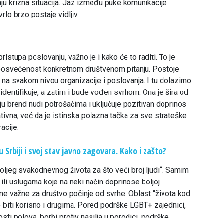
čaju krizna situacija. Jaz između puke komunikacije
lo brzo postaje vidljiv.
?
istupa poslovanju, važno je i kako će to raditi. To je
ku posvećenost konkretnom društvenom pitanju. Postoje
na svakom nivou organizacije i poslovanja. I tu dolazimo
 identifikuje, a zatim i bude vođen svrhom. Ona je šira od
u brend nudi potrošačima i uključuje pozitivan doprinos
ivna, već da je istinska polazna tačka za sve strateške
acije.
 Srbiji i svoj stav javno zagovara. Kako i zašto?
oljeg svakodnevnog života za što veći broj ljudi“. Samim
 ili uslugama koje na neki način doprinose boljoj
e važne za društvo počinje od svrhe. Oblast “života kod
 biti korisno i drugima. Pored podrške LGBT+ zajednici,
sti polova, borbi protiv nasilja u porodici, podrške