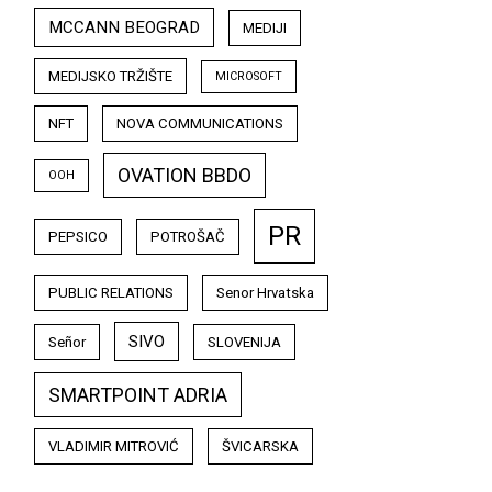
MCCANN BEOGRAD
MEDIJI
MEDIJSKO TRŽIŠTE
MICROSOFT
NFT
NOVA COMMUNICATIONS
OVATION BBDO
OOH
PR
PEPSICO
POTROŠAČ
PUBLIC RELATIONS
Senor Hrvatska
SIVO
Señor
SLOVENIJA
SMARTPOINT ADRIA
VLADIMIR MITROVIĆ
ŠVICARSKA