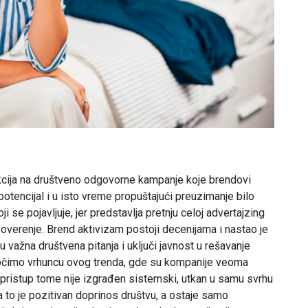
kcija na društveno odgovorne kampanje koje brendovi
potencijal i u isto vreme propuštajući preuzimanje bilo
i se pojavljuje, jer predstavlja pretnju celoj advertajzing
 poverenje. Brend aktivizam postoji decenijama i nastao je
u važna društvena pitanja i uključi javnost u rešavanje
čimo vrhuncu ovog trenda, gde su kompanije veoma
o pristup tome nije izgrađen sistemski, utkan u samu svrhu
, a to je pozitivan doprinos društvu, a ostaje samo