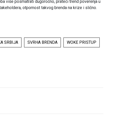
eba više posmatrati dugoročno, prateći trend poverenja u
stakeholdera, otpornost takvog brenda na krize i slično.
EA SRBIJA
SVRHA BRENDA
WOKE PRISTUP