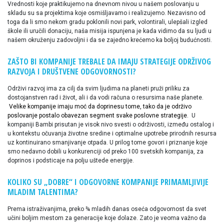
Vrednosti koje praktikujemo na dnevnom nivou u našem poslovanju u
skladu su sa projektima koje osmišljavamo i realizujemo. Nezavisno od
toga da li smo nekom gradu poklonili novi park, volontirali, ulepšali izgled
škole ili uručili donaciju, naša misija ispunjena je kada vidimo da su ljudi u
našem okruženju zadovoljni i da se zajedno krećemo ka boljoj budućnosti.
ZAŠTO BI KOMPANIJE TREBALE DA IMAJU STRATEGIJE ODRŽIVOG
RAZVOJA I DRUŠTVENE ODGOVORNOSTI?
Održivi razvoj ima za cilj da svim ljudima na planeti pruži priliku za
dostojanstven rad i život, ali i da vodi računa o resursima naše planete.
Velike kompanije imaju moć da doprinesu tome, tako da je održivo
poslovanje postalo obavezan segment svake poslovne strategije.
U
kompaniji Bambi prisutan je visok nivo svesti o održivosti, između ostalog i
u kontekstu očuvanja životne sredine i optimalne upotrebe prirodnih resursa
uz kontinuirano smanjivanje otpada. U prilog tome govori i priznanje koje
smo nedavno dobili u konkurenciji od preko 100 svetskih kompanija, za
doprinos i podsticaje na polju uštede energije.
KOLIKO SU „DOBRE“ I ODGOVORNE KOMPANIJE PRIMAMLJIVIJE
MLADIM TALENTIMA?
Prema istraživanjima, preko ¾ mladih danas oseća odgovornost da svet
učini boljim mestom za generacije koje dolaze. Zato je veoma važno da