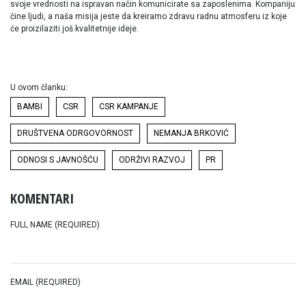
svoje vrednosti na ispravan način komunicirate sa zaposlenima. Kompaniju
čine ljudi, a naša misija jeste da kreiramo zdravu radnu atmosferu iz koje
će proizilaziti još kvalitetnije ideje.
U ovom članku:
BAMBI
CSR
CSR KAMPANJE
DRUŠTVENA ODRGOVORNOST
NEMANJA BRKOVIĆ
ODNOSI S JAVNOŠĆU
ODRŽIVI RAZVOJ
PR
KOMENTARI
FULL NAME (REQUIRED)
EMAIL (REQUIRED)