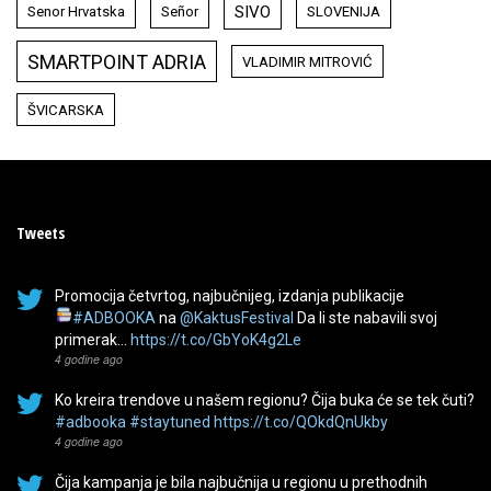
SIVO
Senor Hrvatska
Señor
SLOVENIJA
SMARTPOINT ADRIA
VLADIMIR MITROVIĆ
ŠVICARSKA
Tweets
Promocija četvrtog, najbučnijeg, izdanja publikacije
#ADBOOKA
na
@KaktusFestival
Da li ste nabavili svoj
primerak…
https://t.co/GbYoK4g2Le
4 godine ago
Ko kreira trendove u našem regionu? Čija buka će se tek čuti?
#adbooka
#staytuned
https://t.co/QOkdQnUkby
4 godine ago
Čija kampanja je bila najbučnija u regionu u prethodnih