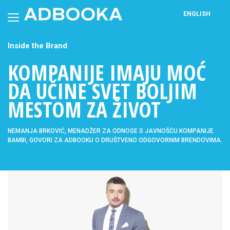
Skip
to
ENGLISH
content
Inside the Brand
KOMPANIJE IMAJU MOĆ
DA UČINE SVET BOLJIM
MESTOM ZA ŽIVOT
NEMANJA BRKOVIĆ, MENADŽER ZA ODNOSE S JAVNOŠĆU KOMPANIJE
BAMBI, GOVORI ZA ADBOOKU O DRUŠTVENO ODGOVORNIM BRENDOVIMA.