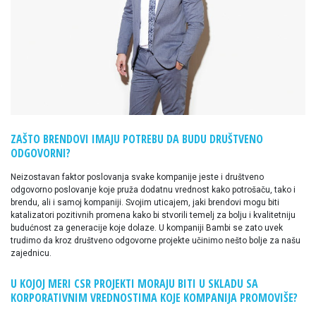
ZAŠTO BRENDOVI IMAJU POTREBU DA BUDU DRUŠTVENO
ODGOVORNI?
Neizostavan faktor poslovanja svake kompanije jeste i društveno
odgovorno poslovanje koje pruža dodatnu vrednost kako potrošaču, tako i
brendu, ali i samoj kompaniji. Svojim uticajem, jaki brendovi mogu biti
katalizatori pozitivnih promena kako bi stvorili temelj za bolju i kvalitetniju
budućnost za generacije koje dolaze. U kompaniji Bambi se zato uvek
trudimo da kroz društveno odgovorne projekte učinimo nešto bolje za našu
zajednicu.
U KOJOJ MERI CSR PROJEKTI MORAJU BITI U SKLADU SA
KORPORATIVNIM VREDNOSTIMA KOJE KOMPANIJA PROMOVIŠE?