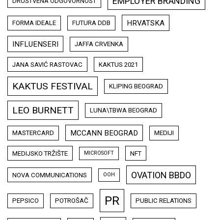
EMPLOYER BRANDING
DRUŠTVENA ODGOVORNOST
HRVATSKA
FORMA IDEALE
FUTURA DDB
INFLUENSERI
JAFFA CRVENKA
JANA SAVIĆ RASTOVAC
KAKTUS 2021
KAKTUS FESTIVAL
KLIPING BEOGRAD
LEO BURNETT
LUNA\TBWA BEOGRAD
MCCANN BEOGRAD
MASTERCARD
MEDIJI
MEDIJSKO TRŽIŠTE
NFT
MICROSOFT
OVATION BBDO
NOVA COMMUNICATIONS
OOH
PR
PEPSICO
POTROŠAČ
PUBLIC RELATIONS