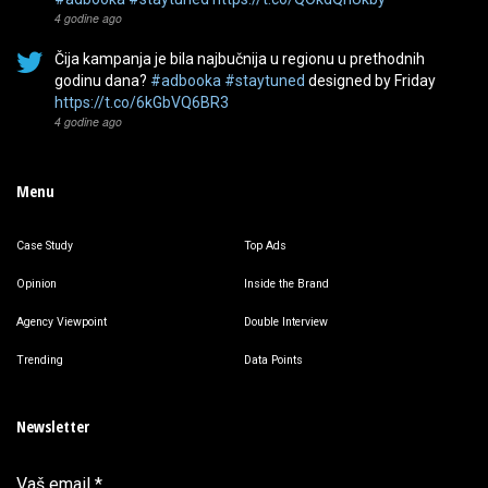
4 godine ago
Čija kampanja je bila najbučnija u regionu u prethodnih
godinu dana?
#adbooka
#staytuned
designed by Friday
https://t.co/6kGbVQ6BR3
4 godine ago
Menu
Case Study
Top Ads
Opinion
Inside the Brand
Agency Viewpoint
Double Interview
Trending
Data Points
Newsletter
Vaš email
*