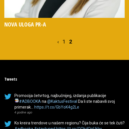
NOVA ULOGA PR-A
Paginacija
‹
1
2
članaka
Tweets
Promocija četvrtog, najbučnijeg, izdanja publikacije
#ADBOOKA
na
@KaktusFestival
Da li ste nabavili svoj
primerak…
https://t.co/GbYoK4g2Le
4 godine ago
Ko kreira trendove u našem regionu? Čija buka će se tek čuti?
#adbooka
#staytuned
https://t.co/QOkdQnUkby